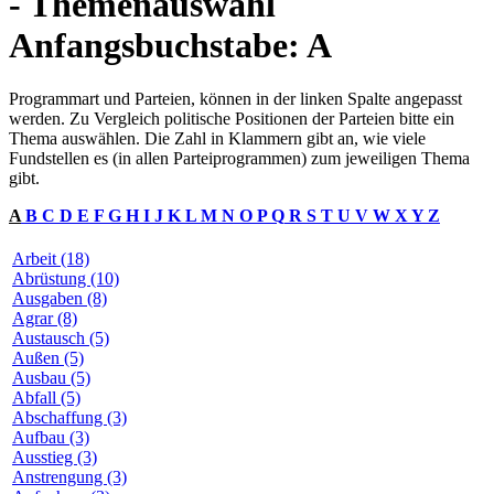
- Themenauswahl
Anfangsbuchstabe: A
Programmart und Parteien, können in der linken Spalte angepasst
werden. Zu Vergleich politische Positionen der Parteien bitte ein
Thema auswählen. Die Zahl in Klammern gibt an, wie viele
Fundstellen es (in allen Parteiprogrammen) zum jeweiligen Thema
gibt.
A
B
C
D
E
F
G
H
I
J
K
L
M
N
O
P
Q
R
S
T
U
V
W
X
Y
Z
Arbeit (18)
Abrüstung (10)
Ausgaben (8)
Agrar (8)
Austausch (5)
Außen (5)
Ausbau (5)
Abfall (5)
Abschaffung (3)
Aufbau (3)
Ausstieg (3)
Anstrengung (3)