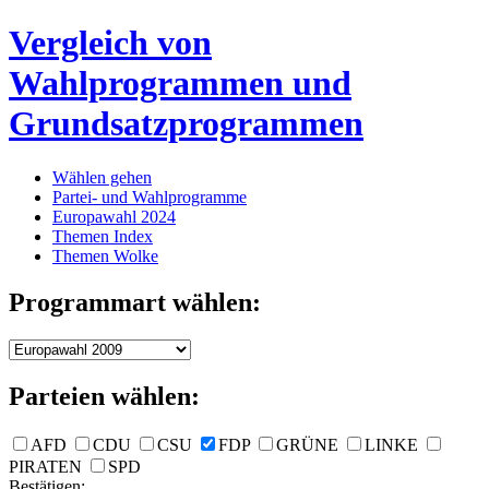
Vergleich von
Wahlprogrammen und
Grundsatzprogrammen
Wählen gehen
Partei- und Wahlprogramme
Europawahl 2024
Themen Index
Themen Wolke
Programmart wählen:
Parteien wählen:
AFD
CDU
CSU
FDP
GRÜNE
LINKE
PIRATEN
SPD
Bestätigen: