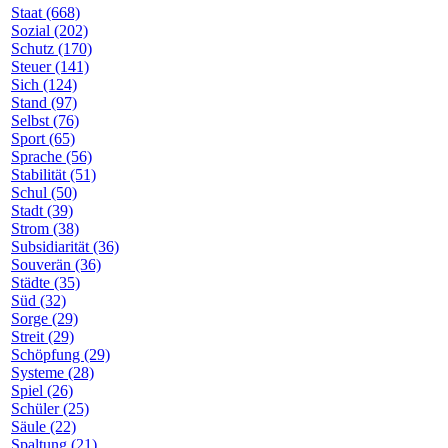
Staat (668)
Sozial (202)
Schutz (170)
Steuer (141)
Sich (124)
Stand (97)
Selbst (76)
Sport (65)
Sprache (56)
Stabilität (51)
Schul (50)
Stadt (39)
Strom (38)
Subsidiarität (36)
Souverän (36)
Städte (35)
Süd (32)
Sorge (29)
Streit (29)
Schöpfung (29)
Systeme (28)
Spiel (26)
Schüler (25)
Säule (22)
Spaltung (21)