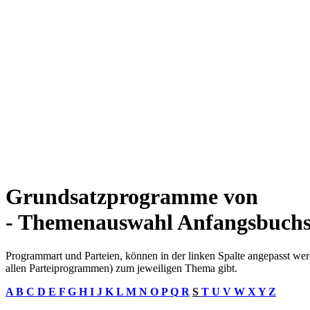
Grundsatzprogramme von
- Themenauswahl Anfangsbuchs
Programmart und Parteien, können in der linken Spalte angepasst werd
allen Parteiprogrammen) zum jeweiligen Thema gibt.
A
B
C
D
E
F
G
H
I
J
K
L
M
N
O
P
Q
R
S
T
U
V
W
X
Y
Z