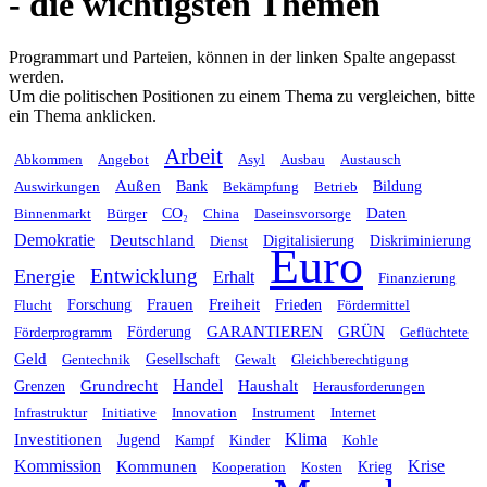
- die wichtigsten Themen
Programmart und Parteien, können in der linken Spalte angepasst
werden.
Um die politischen Positionen zu einem Thema zu vergleichen, bitte
ein Thema anklicken.
Arbeit
Abkommen
Angebot
Asyl
Ausbau
Austausch
Außen
Auswirkungen
Bank
Bekämpfung
Betrieb
Bildung
Daten
Binnenmarkt
Bürger
CO₂
China
Daseinsvorsorge
Demokratie
Deutschland
Dienst
Digitalisierung
Diskriminierung
Euro
Entwicklung
Energie
Erhalt
Finanzierung
Frauen
Freiheit
Flucht
Forschung
Frieden
Fördermittel
GARANTIEREN
GRÜN
Förderprogramm
Förderung
Geflüchtete
Geld
Gentechnik
Gesellschaft
Gewalt
Gleichberechtigung
Handel
Grundrecht
Haushalt
Grenzen
Herausforderungen
Infrastruktur
Initiative
Innovation
Instrument
Internet
Klima
Investitionen
Jugend
Kampf
Kinder
Kohle
Kommission
Krise
Kommunen
Kooperation
Kosten
Krieg