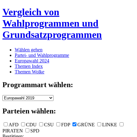
Vergleich von
Wahlprogrammen und
Grundsatzprogrammen
Wählen gehen
Partei- und Wahlprogramme
Europawahl 2024
Themen Index
Themen Wolke
Programmart wählen:
Parteien wählen:
AFD
CDU
CSU
FDP
GRÜNE
LINKE
PIRATEN
SPD
Bestätigen: