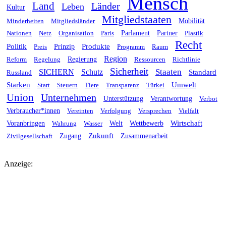
Mensch
Land
Länder
Leben
Kultur
Mitgliedstaaten
Minderheiten
Mitgliedsländer
Mobilität
Nationen
Netz
Organisation
Paris
Parlament
Partner
Plastik
Recht
Politik
Produkte
Preis
Prinzip
Programm
Raum
Region
Reform
Regelung
Regierung
Ressourcen
Richtlinie
Sicherheit
Staaten
SICHERN
Schutz
Standard
Russland
Starken
Umwelt
Start
Steuern
Tiere
Transparenz
Türkei
Union
Unternehmen
Unterstützung
Verantwortung
Verbot
Verbraucher*innen
Vereinten
Verfolgung
Versprechen
Vielfalt
Wirtschaft
Voranbringen
Wahrung
Wasser
Welt
Wettbewerb
Zukunft
Zivilgesellschaft
Zugang
Zusammenarbeit
Anzeige: