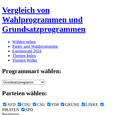
Vergleich von
Wahlprogrammen und
Grundsatzprogrammen
Wählen gehen
Partei- und Wahlprogramme
Europawahl 2024
Themen Index
Themen Wolke
Programmart wählen:
Parteien wählen:
AFD
CDU
CSU
FDP
GRÜNE
LINKE
PIRATEN
SPD
Bestätigen: