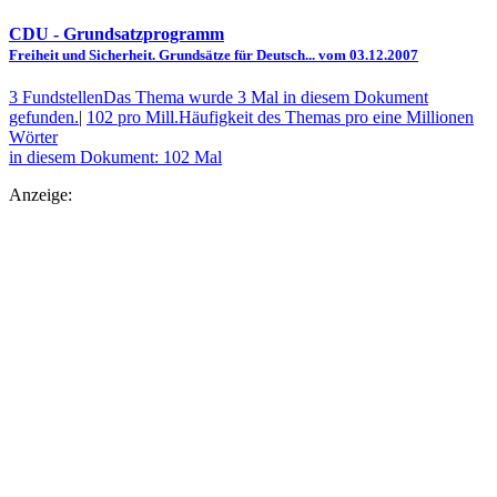
CDU
- Grundsatzprogramm
Freiheit und Sicherheit. Grundsätze für Deutsch... vom 03.12.2007
3 Fundstellen
Das Thema wurde 3 Mal in diesem Dokument
gefunden.
|
102 pro Mill.
Häufigkeit des Themas pro eine Millionen
Wörter
in diesem Dokument: 102 Mal
Anzeige: