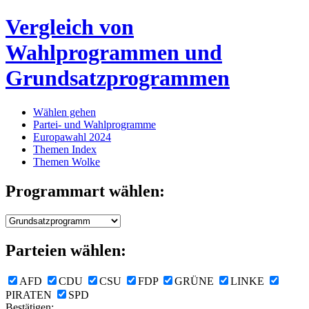
Vergleich von
Wahlprogrammen und
Grundsatzprogrammen
Wählen gehen
Partei- und Wahlprogramme
Europawahl 2024
Themen Index
Themen Wolke
Programmart wählen:
Parteien wählen:
AFD
CDU
CSU
FDP
GRÜNE
LINKE
PIRATEN
SPD
Bestätigen: