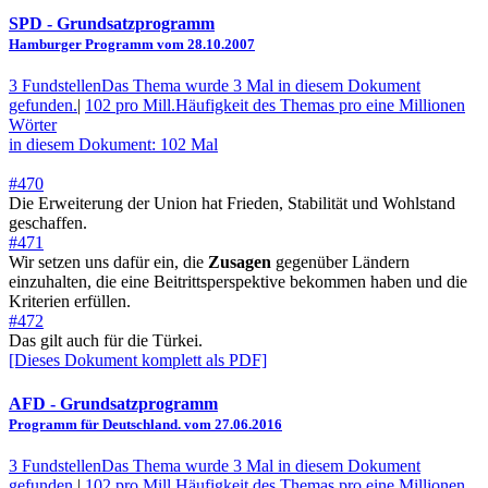
SPD
- Grundsatzprogramm
Hamburger Programm vom 28.10.2007
3 Fundstellen
Das Thema wurde 3 Mal in diesem Dokument
gefunden.
|
102 pro Mill.
Häufigkeit des Themas pro eine Millionen
Wörter
in diesem Dokument: 102 Mal
#470
Die Erweiterung der Union hat Frieden, Stabilität und Wohlstand
geschaffen.
#471
Wir setzen uns dafür ein, die
Zusagen
gegenüber Ländern
einzuhalten, die eine Beitrittsperspektive bekommen haben und die
Kriterien erfüllen.
#472
Das gilt auch für die Türkei.
[Dieses Dokument komplett als PDF]
AFD
- Grundsatzprogramm
Programm für Deutschland. vom 27.06.2016
3 Fundstellen
Das Thema wurde 3 Mal in diesem Dokument
gefunden.
|
102 pro Mill.
Häufigkeit des Themas pro eine Millionen