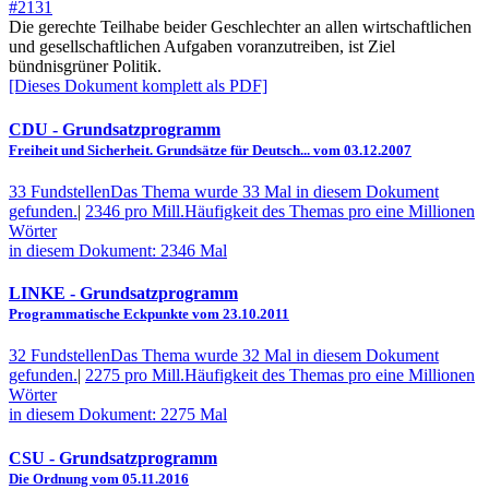
#2131
Die gerechte Teilhabe beider Geschlechter an allen wirtschaftlichen
und gesellschaftlichen Aufgaben voranzutreiben, ist Ziel
bündnisgrüner Politik.
[Dieses Dokument komplett als PDF]
CDU
- Grundsatzprogramm
Freiheit und Sicherheit. Grundsätze für Deutsch... vom 03.12.2007
33 Fundstellen
Das Thema wurde 33 Mal in diesem Dokument
gefunden.
|
2346 pro Mill.
Häufigkeit des Themas pro eine Millionen
Wörter
in diesem Dokument: 2346 Mal
LINKE
- Grundsatzprogramm
Programmatische Eckpunkte vom 23.10.2011
32 Fundstellen
Das Thema wurde 32 Mal in diesem Dokument
gefunden.
|
2275 pro Mill.
Häufigkeit des Themas pro eine Millionen
Wörter
in diesem Dokument: 2275 Mal
CSU
- Grundsatzprogramm
Die Ordnung vom 05.11.2016