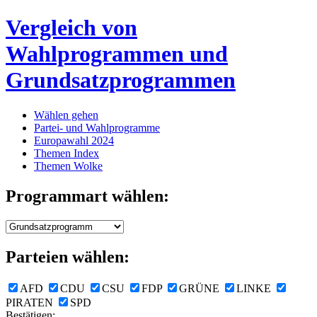
Vergleich von
Wahlprogrammen und
Grundsatzprogrammen
Wählen gehen
Partei- und Wahlprogramme
Europawahl 2024
Themen Index
Themen Wolke
Programmart wählen:
Parteien wählen:
AFD
CDU
CSU
FDP
GRÜNE
LINKE
PIRATEN
SPD
Bestätigen: