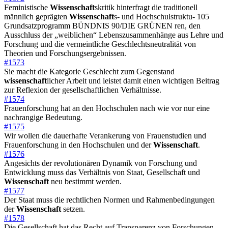
Feministische
Wissenschaft
skritik hinterfragt die traditionell
männlich geprägten
Wissenschaft
s- und Hochschulstruktu- 105
Grundsatzprogramm BÜNDNIS 90/DIE GRÜNEN ren, den
Ausschluss der „weiblichen“ Lebenszusammenhänge aus Lehre und
Forschung und die vermeintliche Geschlechtsneutralität von
Theorien und Forschungsergebnissen.
#1573
Sie macht die Kategorie Geschlecht zum Gegenstand
wissenschaft
licher Arbeit und leistet damit einen wichtigen Beitrag
zur Reflexion der gesellschaftlichen Verhältnisse.
#1574
Frauenforschung hat an den Hochschulen nach wie vor nur eine
nachrangige Bedeutung.
#1575
Wir wollen die dauerhafte Verankerung von Frauenstudien und
Frauenforschung in den Hochschulen und der
Wissenschaft
.
#1576
Angesichts der revolutionären Dynamik von Forschung und
Entwicklung muss das Verhältnis von Staat, Gesellschaft und
Wissenschaft
neu bestimmt werden.
#1577
Der Staat muss die rechtlichen Normen und Rahmenbedingungen
der
Wissenschaft
setzen.
#1578
Die Gesellschaft hat das Recht auf Transparenz von Forschungen,