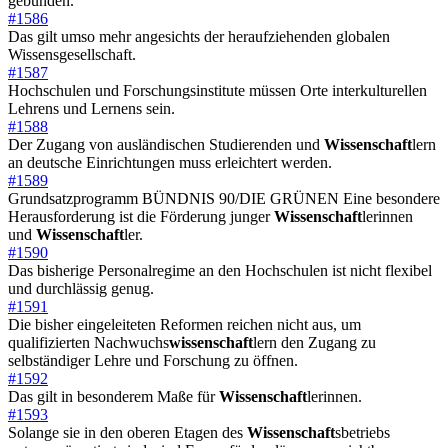
gebunden.
#1586
Das gilt umso mehr angesichts der heraufziehenden globalen
Wissensgesellschaft.
#1587
Hochschulen und Forschungsinstitute müssen Orte interkulturellen
Lehrens und Lernens sein.
#1588
Der Zugang von ausländischen Studierenden und
Wissenschaft
lern
an deutsche Einrichtungen muss erleichtert werden.
#1589
Grundsatzprogramm BÜNDNIS 90/DIE GRÜNEN Eine besondere
Herausforderung ist die Förderung junger
Wissenschaft
lerinnen
und
Wissenschaft
ler.
#1590
Das bisherige Personalregime an den Hochschulen ist nicht flexibel
und durchlässig genug.
#1591
Die bisher eingeleiteten Reformen reichen nicht aus, um
qualifizierten Nachwuchs
wissenschaft
lern den Zugang zu
selbständiger Lehre und Forschung zu öffnen.
#1592
Das gilt in besonderem Maße für
Wissenschaft
lerinnen.
#1593
Solange sie in den oberen Etagen des
Wissenschaft
sbetriebs