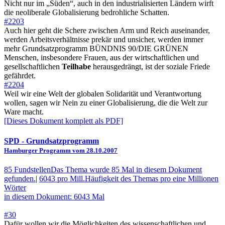
Nicht nur im „Süden“, auch in den industrialisierten Ländern wirft
die neoliberale Globalisierung bedrohliche Schatten.
#2203
Auch hier geht die Schere zwischen Arm und Reich auseinander,
werden Arbeitsverhältnisse prekär und unsicher, werden immer
mehr Grundsatzprogramm BÜNDNIS 90/DIE GRÜNEN
Menschen, insbesondere Frauen, aus der wirtschaftlichen und
gesellschaftlichen
Teilhabe
herausgedrängt, ist der soziale Friede
gefährdet.
#2204
Weil wir eine Welt der globalen Solidarität und Verantwortung
wollen, sagen wir Nein zu einer Globalisierung, die die Welt zur
Ware macht.
[Dieses Dokument komplett als PDF]
SPD
- Grundsatzprogramm
Hamburger Programm vom 28.10.2007
85 Fundstellen
Das Thema wurde 85 Mal in diesem Dokument
gefunden.
|
6043 pro Mill.
Häufigkeit des Themas pro eine Millionen
Wörter
in diesem Dokument: 6043 Mal
#30
Dafür wollen wir die Möglichkeiten des wissenschaftlichen und