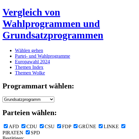
Vergleich von
Wahlprogrammen und
Grundsatzprogrammen
Wählen gehen
Partei- und Wahlprogramme
Europawahl 2024
Themen Index
Themen Wolke
Programmart wählen:
Parteien wählen:
AFD
CDU
CSU
FDP
GRÜNE
LINKE
PIRATEN
SPD
Bestätigen: