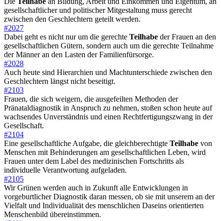
Die
Teilhabe
an Bildung, Arbeit und Einkommen und Eigentum, an
gesellschaftlicher und politischer Mitgestaltung muss gerecht
zwischen den Geschlechtern geteilt werden.
#2027
Dabei geht es nicht nur um die gerechte
Teilhabe
der Frauen an den
gesellschaftlichen Gütern, sondern auch um die gerechte Teilnahme
der Männer an den Lasten der Familienfürsorge.
#2028
Auch heute sind Hierarchien und Machtunterschiede zwischen den
Geschlechtern längst nicht beseitigt.
#2103
Frauen, die sich weigern, die ausgefeilten Methoden der
Pränataldiagnostik in Anspruch zu nehmen, stoßen schon heute auf
wachsendes Unverständnis und einen Rechtfertigungszwang in der
Gesellschaft.
#2104
Eine gesellschaftliche Aufgabe, die gleichberechtigte
Teilhabe
von
Menschen mit Behinderungen am gesellschaftlichen Leben, wird
Frauen unter dem Label des medizinischen Fortschritts als
individuelle Verantwortung aufgeladen.
#2105
Wir Grünen werden auch in Zukunft alle Entwicklungen in
vorgeburtlicher Diagnostik daran messen, ob sie mit unserem an der
Vielfalt und Individualität des menschlichen Daseins orientierten
Menschenbild übereinstimmen.