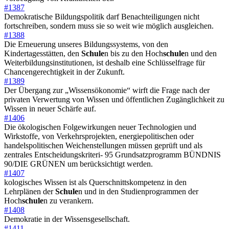
#1387
Demokratische Bildungspolitik darf Benachteiligungen nicht
fortschreiben, sondern muss sie so weit wie möglich ausgleichen.
#1388
Die Erneuerung unseres Bildungssystems, von den
Kindertagesstätten, den
Schule
n bis zu den Hoch
schule
n und den
Weiterbildungsinstitutionen, ist deshalb eine Schlüsselfrage für
Chancengerechtigkeit in der Zukunft.
#1389
Der Übergang zur „Wissensökonomie“ wirft die Frage nach der
privaten Verwertung von Wissen und öffentlichen Zugänglichkeit zu
Wissen in neuer Schärfe auf.
#1406
Die ökologischen Folgewirkungen neuer Technologien und
Wirkstoffe, von Verkehrsprojekten, energiepolitischen oder
handelspolitischen Weichenstellungen müssen geprüft und als
zentrales Entscheidungskriteri- 95 Grundsatzprogramm BÜNDNIS
90/DIE GRÜNEN um berücksichtigt werden.
#1407
kologisches Wissen ist als Querschnittskompetenz in den
Lehrplänen der
Schule
n und in den Studienprogrammen der
Hoch
schule
n zu verankern.
#1408
Demokratie in der Wissensgesellschaft.
#1411