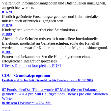
Vielfalt von Informationsangeboten und Datenquellen umzugehen,
ausgerichtet werden.
#1628
ffentlich geförderte Forschungsergebnisse und Lehrmaterialien
müssen auch öffentlich zugänglich sein.
#1879
Kindergärten kommt hierbei eine Startfunktion zu.
#1880
Aber auch die
Schule
n müssen sich umstellen: Interkulturelle
Erziehung, möglichst an Ganztags
schule
n, sollte der Regelfall
werden – und zwar für Kinder mit und ohne Migrationshintergrund.
#1881
Frauen sind bekanntermaßen die Hauptträgerinnen eines
erfolgreichen Integrationsprozesses.
[Dieses Dokument komplett als PDF]
CDU
- Grundsatzprogramm
Freiheit und Sicherheit. Grundsätze für Deutsch... vom 03.12.2007
67 Fundstellen
Das Thema wurde 67 Mal in diesem Dokument
gefunden.
|
4764 pro Mill.
Häufigkeit des Themas pro eine Millionen
Wörter
in diesem Dokument: 4764 Mal