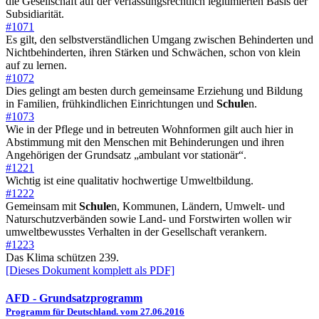
die Gesellschaft auf der verfassungsrechtlich legitimierten Basis der
Subsidiarität.
#1071
Es gilt, den selbstverständlichen Umgang zwischen Behinderten und
Nichtbehinderten, ihren Stärken und Schwächen, schon von klein
auf zu lernen.
#1072
Dies gelingt am besten durch gemeinsame Erziehung und Bildung
in Familien, frühkindlichen Einrichtungen und
Schule
n.
#1073
Wie in der Pflege und in betreuten Wohnformen gilt auch hier in
Abstimmung mit den Menschen mit Behinderungen und ihren
Angehörigen der Grundsatz „ambulant vor stationär“.
#1221
Wichtig ist eine qualitativ hochwertige Umweltbildung.
#1222
Gemeinsam mit
Schule
n, Kommunen, Ländern, Umwelt- und
Naturschutzverbänden sowie Land- und Forstwirten wollen wir
umweltbewusstes Verhalten in der Gesellschaft verankern.
#1223
Das Klima schützen 239.
[Dieses Dokument komplett als PDF]
AFD
- Grundsatzprogramm
Programm für Deutschland. vom 27.06.2016