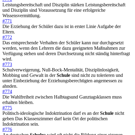
Leistungsbereitschaft und Disziplin stärken Leistungsbereitschaft
und Disziplin sind Voraussetzung für eine erfolgreiche
Wissensvermittlung.
#771
Die Erziehung der Schüler dazu ist in erster Linie Aufgabe der
Eltern.
#772
Das entsprechende Verhalten der Schüler kann nur durchgesetzt
werden, wenn den Lehrern die dazu geeigneten Maßnahmen zur
Verfügung stehen und deren Durchsetzung nicht ständig hinterfragt
wird.
#773
Schulverweigerung, Null-Bock-Mentalität, Disziplinlosigkeit,
Mobbing und Gewalt in der
Schule
sind nicht zu tolerieren und
unter Einbeziehung der Erziehungsberechtigten angemessen zu
ahnden.
#774
Die Wahlfreiheit zwischen Halbtagsund Ganztagsklassen muss
erhalten bleiben.
#775
Politisch-ideologische Indoktrination darf es an der
Schule
nicht
geben Das Klassenzimmer darf kein Ort der politischen
Indoktrination sein.
#776
An deutschen
Schule
n wird oft nicht die Bildung einer eigenen