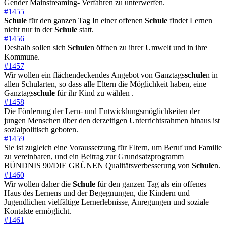
Gender Mainstreaming- Verfahren zu unterwerfen.
#1455
Schule
für den ganzen Tag In einer offenen
Schule
findet Lernen
nicht nur in der
Schule
statt.
#1456
Deshalb sollen sich
Schule
n öffnen zu ihrer Umwelt und in ihre
Kommune.
#1457
Wir wollen ein flächendeckendes Angebot von Ganztags
schule
n in
allen Schularten, so dass alle Eltern die Möglichkeit haben, eine
Ganztags
schule
für ihr Kind zu wählen .
#1458
Die Förderung der Lern- und Entwicklungsmöglichkeiten der
jungen Menschen über den derzeitigen Unterrichtsrahmen hinaus ist
sozialpolitisch geboten.
#1459
Sie ist zugleich eine Voraussetzung für Eltern, um Beruf und Familie
zu vereinbaren, und ein Beitrag zur Grundsatzprogramm
BÜNDNIS 90/DIE GRÜNEN Qualitätsverbesserung von
Schule
n.
#1460
Wir wollen daher die
Schule
für den ganzen Tag als ein offenes
Haus des Lernens und der Begegnungen, die Kindern und
Jugendlichen vielfältige Lernerlebnisse, Anregungen und soziale
Kontakte ermöglicht.
#1461