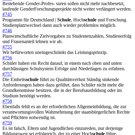
Bestehende Gender-Profes- suren sollen nicht mehr nachbesetzt,
laufende GenderForschungsprojekte nicht weiter verlängert werden.
#745
Programm für Deutschland |
Schule
, Hoch
schule
und Forschung
Studienplatzwechsel dann auch wieder problemlos möglich.
#746
Planwirtschaftliche Zielvorgaben zu Studentenzahlen, Studienerfolg
und Frauenanteil lehnen wir ab.
#755
Wir befürworten uneingeschränkt das Leistungsprinzip.
#756
Schüler haben ein Recht darauf, in einem nach oben und unten
durchlässigen Schulsystem Erfolge und Niederlagen zu erfahren.
#757
Die Einheits
schule
führt zu Qualitätsverlust Ständig sinkende
Anforderungen haben dazu geführt, dass Schüler nicht mehr die
Grundkenntnisse besitzen, die in der Berufsausbildung oder im
Studium benötigt werden.
#758
Ebenfalls fehlt es an der erforderlichen Allgemeinbildung, die zur
verantwortungsvollen Wahrnehmung der staatsbürgerlichen Rechte
und Pflichten notwendig ist.
#759
Es ist falsch, Eltern und Jugendlichen einzureden, nur derjenige
Bildungsweg sei erfolgreich, der zu einer Hoch
schule
führe.