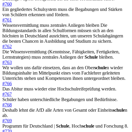
#760
Ein gegliedertes Schulsystem muss die Begabungen und Stärken
von Schülern erkennen und fördern.
#761
Wissensvermittlung muss zentrales Anliegen bleiben Die
Bildungsstandards in allen Schulformen müssen sich an den
höchsten in Deutschland ausrichten, um unseren Schulabgängern
die besten Chancen in Ausbildung und Studium zu sichern.
#762
Die Wissensvermittlung (Kenntnisse, Fähigkeiten, Fertigkeiten,
Lernstrategien) muss zentrales Anliegen der
Schule
bleiben.
#763
Wir wollen uns dafür einsetzen, dass an den Ober
schule
n wieder
Bildungsinhalte im Mittelpunkt eines vom Fachlehrer geleiteten
Unterrichts stehen und Kompetenzen ihnen untergeordnet bleiben.
#766
Das Abitur muss wieder eine Hochschulreifeprüfung werden.
#767
Schüler haben unterschiedliche Begabungen und Bedürfnisse.
#768
Deshalb lehnt die AfD alle Arten von Gesamt oder Einheits
schule
n
ab.
#769
Programm für Deutschland |
Schule
, Hoch
schule
und Forschung 8.
#770