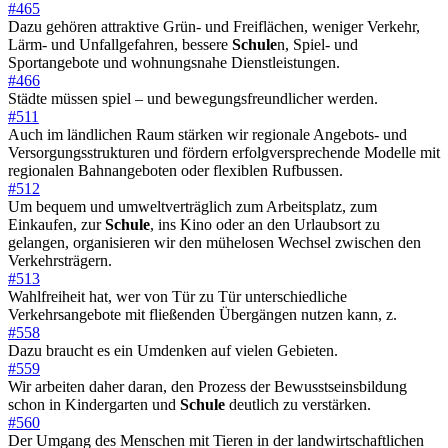
#465
Dazu gehören attraktive Grün- und Freiflächen, weniger Verkehr,
Lärm- und Unfallgefahren, bessere
Schule
n, Spiel- und
Sportangebote und wohnungsnahe Dienstleistungen.
#466
Städte müssen spiel – und bewegungsfreundlicher werden.
#511
Auch im ländlichen Raum stärken wir regionale Angebots- und
Versorgungsstrukturen und fördern erfolgversprechende Modelle mit
regionalen Bahnangeboten oder flexiblen Rufbussen.
#512
Um bequem und umweltverträglich zum Arbeitsplatz, zum
Einkaufen, zur
Schule
, ins Kino oder an den Urlaubsort zu
gelangen, organisieren wir den mühelosen Wechsel zwischen den
Verkehrsträgern.
#513
Wahlfreiheit hat, wer von Tür zu Tür unterschiedliche
Verkehrsangebote mit fließenden Übergängen nutzen kann, z.
#558
Dazu braucht es ein Umdenken auf vielen Gebieten.
#559
Wir arbeiten daher daran, den Prozess der Bewusstseinsbildung
schon in Kindergarten und
Schule
deutlich zu verstärken.
#560
Der Umgang des Menschen mit Tieren in der landwirtschaftlichen