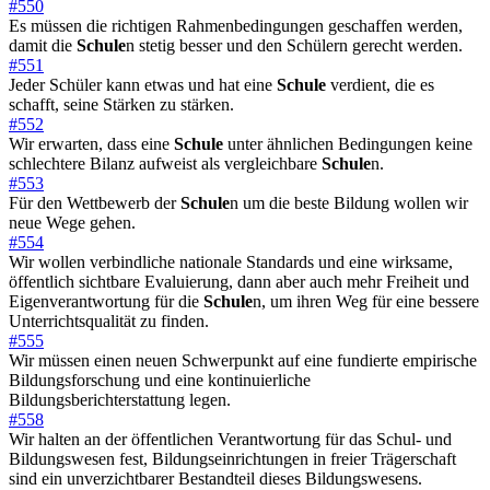
#550
Es müssen die richtigen Rahmenbedingungen geschaffen werden,
damit die
Schule
n stetig besser und den Schülern gerecht werden.
#551
Jeder Schüler kann etwas und hat eine
Schule
verdient, die es
schafft, seine Stärken zu stärken.
#552
Wir erwarten, dass eine
Schule
unter ähnlichen Bedingungen keine
schlechtere Bilanz aufweist als vergleichbare
Schule
n.
#553
Für den Wettbewerb der
Schule
n um die beste Bildung wollen wir
neue Wege gehen.
#554
Wir wollen verbindliche nationale Standards und eine wirksame,
öffentlich sichtbare Evaluierung, dann aber auch mehr Freiheit und
Eigenverantwortung für die
Schule
n, um ihren Weg für eine bessere
Unterrichtsqualität zu finden.
#555
Wir müssen einen neuen Schwerpunkt auf eine fundierte empirische
Bildungsforschung und eine kontinuierliche
Bildungsberichterstattung legen.
#558
Wir halten an der öffentlichen Verantwortung für das Schul- und
Bildungswesen fest, Bildungseinrichtungen in freier Trägerschaft
sind ein unverzichtbarer Bestandteil dieses Bildungswesens.