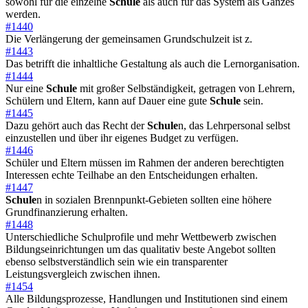
sowohl für die einzelne
Schule
als auch für das System als Ganzes
werden.
#1440
Die Verlängerung der gemeinsamen Grundschulzeit ist z.
#1443
Das betrifft die inhaltliche Gestaltung als auch die Lernorganisation.
#1444
Nur eine
Schule
mit großer Selbständigkeit, getragen von Lehrern,
Schülern und Eltern, kann auf Dauer eine gute
Schule
sein.
#1445
Dazu gehört auch das Recht der
Schule
n, das Lehrpersonal selbst
einzustellen und über ihr eigenes Budget zu verfügen.
#1446
Schüler und Eltern müssen im Rahmen der anderen berechtigten
Interessen echte Teilhabe an den Entscheidungen erhalten.
#1447
Schule
n in sozialen Brennpunkt-Gebieten sollten eine höhere
Grundfinanzierung erhalten.
#1448
Unterschiedliche Schulprofile und mehr Wettbewerb zwischen
Bildungseinrichtungen um das qualitativ beste Angebot sollten
ebenso selbstverständlich sein wie ein transparenter
Leistungsvergleich zwischen ihnen.
#1454
Alle Bildungsprozesse, Handlungen und Institutionen sind einem