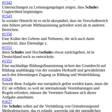
#1542
Untersuchungen zu Lernausgangslagen zeigen, dass
Schule
n
Ungleichheit begünstigen.
#1543
In sozialer Hinsicht ist es nicht akzeptabel, dass im Vorschulbereich
eine höhere private Mitfinanzierung gefordert wird als in anderen
Bereichen.
#1550
Eine Kultur des Gebens und Nehmens, die sich auch darin
ausdrückt, dass Ehemalige z.
#1551
ihren
Schule
n und Hoch
schule
n etwas zurückgeben, ist in
Deutschland noch zu entwickeln.
#1552
Eine nachhaltige Bildungsfinanzierung sichert das Grundrecht auf
Bildung unabhängig von der sozialen Herkunft und gewährleistet
auch den lebenslangen Zugang zu Bildung und Weiterbildung.
#1626
Soweit diese Aufgabe nur europäisch gelöst werden kann, muss die
EU sie erfüllen; so weit sie internationale Vereinbarungen und
Regeln erfordert, müssen die Vereinten Nationen sich dieser
Aufgabe annehmen.
#1627
Die
Schule
n sollen auf die Vermittlung von Orientierungsund
Methodenwissen, das es erlaubt, souverän mit der unendlichen