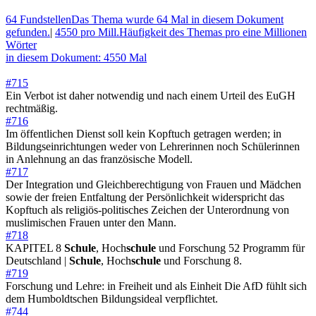
64 Fundstellen
Das Thema wurde 64 Mal in diesem Dokument
gefunden.
|
4550 pro Mill.
Häufigkeit des Themas pro eine Millionen
Wörter
in diesem Dokument: 4550 Mal
#715
Ein Verbot ist daher notwendig und nach einem Urteil des EuGH
rechtmäßig.
#716
Im öffentlichen Dienst soll kein Kopftuch getragen werden; in
Bildungseinrichtungen weder von Lehrerinnen noch Schülerinnen
in Anlehnung an das französische Modell.
#717
Der Integration und Gleichberechtigung von Frauen und Mädchen
sowie der freien Entfaltung der Persönlichkeit widerspricht das
Kopftuch als religiös-politisches Zeichen der Unterordnung von
muslimischen Frauen unter den Mann.
#718
KAPITEL 8
Schule
, Hoch
schule
und Forschung 52 Programm für
Deutschland |
Schule
, Hoch
schule
und Forschung 8.
#719
Forschung und Lehre: in Freiheit und als Einheit Die AfD fühlt sich
dem Humboldtschen Bildungsideal verpflichtet.
#744