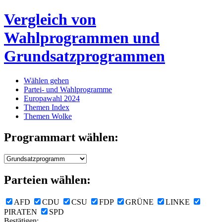
Vergleich von
Wahlprogrammen und
Grundsatzprogrammen
Wählen gehen
Partei- und Wahlprogramme
Europawahl 2024
Themen Index
Themen Wolke
Programmart wählen:
Parteien wählen:
AFD
CDU
CSU
FDP
GRÜNE
LINKE
PIRATEN
SPD
Bestätigen: