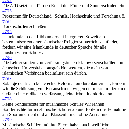
#792
Die AfD setzt sich für den Erhalt der Förderund Sonder
schule
n ein.
#793
Programm für Deutschland |
Schule
, Hoch
schule
und Forschung 8.
#794
Koran
schule
n schließen.
#795
Islamkunde in den Ethikunterricht integrieren Soweit ein
bekenntnisorientierter islamischer Religionsunterricht stattfindet,
fordern wir eine Islamkunde in deutscher Sprache für alle
muslimischen Schüler.
#796
Die Lehrer sollten von verfassungstreuen Islamwissenschaftlern an
deutschen Universitäten ausgebildet werden, die nicht von
islamischen Verbänden beeinflusst sein dürfen.
#797
Solange der Islam keine echte Reformation durchlaufen hat, fordern
wir die Schließung von Koran
schule
n wegen der unkontrollierbaren
Gefahr einer radikalen verfassungsfeindlichen Indoktrination.
#798
Keine Sonderrechte für muslimische Schüler Wir lehnen
Sonderrechte für muslimische Schüler ab und fordern die Teilnahme
am Sportunterricht und an Klassenfahrten ohne Ausnahme.
#799
Muslimische Schüler und ihre Eltern haben auch weibliche