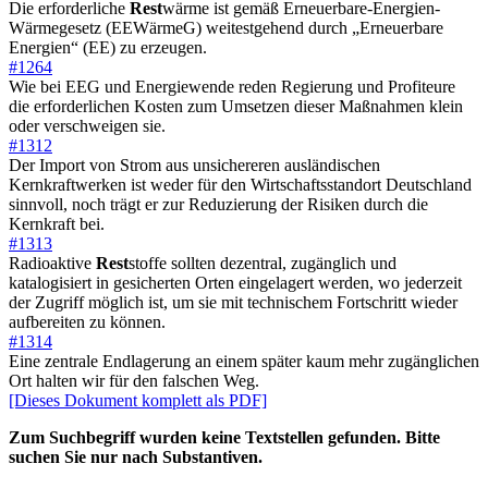
Die erforderliche
Rest
wärme ist gemäß Erneuerbare-Energien-
Wärmegesetz (EEWärmeG) weitestgehend durch „Erneuerbare
Energien“ (EE) zu erzeugen.
#1264
Wie bei EEG und Energiewende reden Regierung und Profiteure
die erforderlichen Kosten zum Umsetzen dieser Maßnahmen klein
oder verschweigen sie.
#1312
Der Import von Strom aus unsichereren ausländischen
Kernkraftwerken ist weder für den Wirtschaftsstandort Deutschland
sinnvoll, noch trägt er zur Reduzierung der Risiken durch die
Kernkraft bei.
#1313
Radioaktive
Rest
stoffe sollten dezentral, zugänglich und
katalogisiert in gesicherten Orten eingelagert werden, wo jederzeit
der Zugriff möglich ist, um sie mit technischem Fortschritt wieder
aufbereiten zu können.
#1314
Eine zentrale Endlagerung an einem später kaum mehr zugänglichen
Ort halten wir für den falschen Weg.
[Dieses Dokument komplett als PDF]
Zum Suchbegriff wurden keine Textstellen gefunden. Bitte
suchen Sie nur nach Substantiven.