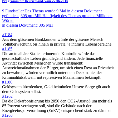
Programm für Deutschland. vom 27.06.2016
9 Fundstellen
Das Thema wurde 9 Mal in diesem Dokument
gefunden.
|
305 pro Mill.
Häufigkeit des Themas pro eine Millionen
Wörter
in diesem Dokument: 305 Mal
#1184
Aus dem gläsernen Bankkunden würde der gläserne Mensch –
Vollüberwachung bis hinein in private, ja intimste Lebensbereiche.
#1185
Die an totalitäre Staaten erinnernde Kontrolle würde das
gesellschaftliche Leben grundlegend ändern: Jede finanzielle
Aktivität zwischen Menschen würde transparent;
Ausweichmaßnahmen der Bürger, um sich einen
Rest
an Privatheit
zu bewahren, würden vermutlich unter dem Deckmantel der
Kriminalitätsabwehr mit repressiven Maßnahmen bekämpft.
#1186
Geldsystem überdenken, Gold heimholen Unsere Sorge gilt auch
dem Geldsystem selbst.
#1262
Da die Dekarbonisierung bis 2050 den CO2-Ausstoß um mehr als
85 Prozent verringern soll, sind die Gebäude nach der
Energieeinsparverordnung (EnEV) entsprechend stark zu dämmen.
#1263