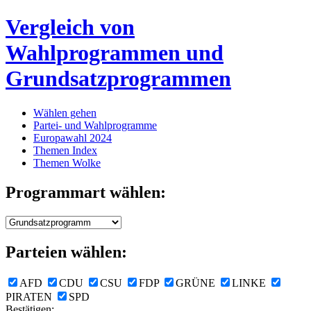
Vergleich von
Wahlprogrammen und
Grundsatzprogrammen
Wählen gehen
Partei- und Wahlprogramme
Europawahl 2024
Themen Index
Themen Wolke
Programmart wählen:
Parteien wählen:
AFD
CDU
CSU
FDP
GRÜNE
LINKE
PIRATEN
SPD
Bestätigen: