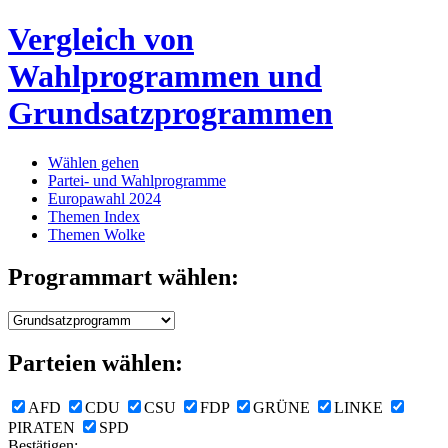
Vergleich von
Wahlprogrammen und
Grundsatzprogrammen
Wählen gehen
Partei- und Wahlprogramme
Europawahl 2024
Themen Index
Themen Wolke
Programmart wählen:
Parteien wählen:
AFD
CDU
CSU
FDP
GRÜNE
LINKE
PIRATEN
SPD
Bestätigen: