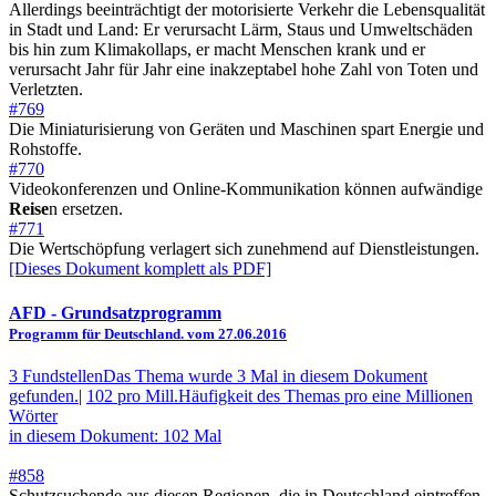
Allerdings beeinträchtigt der motorisierte Verkehr die Lebensqualität
in Stadt und Land: Er verursacht Lärm, Staus und Umweltschäden
bis hin zum Klimakollaps, er macht Menschen krank und er
verursacht Jahr für Jahr eine inakzeptabel hohe Zahl von Toten und
Verletzten.
#769
Die Miniaturisierung von Geräten und Maschinen spart Energie und
Rohstoffe.
#770
Videokonferenzen und Online-Kommunikation können aufwändige
Reise
n ersetzen.
#771
Die Wertschöpfung verlagert sich zunehmend auf Dienstleistungen.
[Dieses Dokument komplett als PDF]
AFD
- Grundsatzprogramm
Programm für Deutschland. vom 27.06.2016
3 Fundstellen
Das Thema wurde 3 Mal in diesem Dokument
gefunden.
|
102 pro Mill.
Häufigkeit des Themas pro eine Millionen
Wörter
in diesem Dokument: 102 Mal
#858
Schutzsuchende aus diesen Regionen, die in Deutschland eintreffen