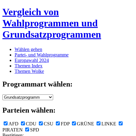
Vergleich von
Wahlprogrammen und
Grundsatzprogrammen
Wählen gehen
Partei- und Wahlprogramme
Europawahl 2024
Themen Index
Themen Wolke
Programmart wählen:
Parteien wählen:
AFD
CDU
CSU
FDP
GRÜNE
LINKE
PIRATEN
SPD
Bestätigen: