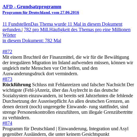
AFD
- Grundsatzprogramm
Programm für Deutschland. vom 27.06.2016
11 Fundstellen
Das Thema wurde 11 Mal in diesem Dokument
gefunden.
|
782 pro Mill.
Häufigkeit des Themas pro eine Millionen
Wörter
in diesem Dokument: 782 Mal
#872
Mit einem Bruchteil der Finanzmittel, die wir für die Bewältigung
der irregulären Migration im Inland aufwenden müssen, können wir
ungleich mehr Menschen vor Ort helfen, und den
Auswanderungsdruck dort vermindern.
#873
Rückführung
Schluss mit Fehlanreizen und falscher Nachsicht Der
wichtigste (Fehl-)Anreiz, über das Asylrecht in das deutsche
Sozialsystem einzuwandern, ist bereits seit Jahrzehnten die fehlende
Durchsetzung der Ausreisepflicht An allen deutschen Grenzen, an
denen derzeit (noch) ungeregelte Einwande- rung stattfindet, sind
strenge Personenkontrollen einzuführen, um illegale Grenzübertritte
zu verhindern.
#874
Programm für Deutschland | Einwanderung, Integration und Asyl
gegenüber Ausländern, die unter keinem Gesichtspunkt