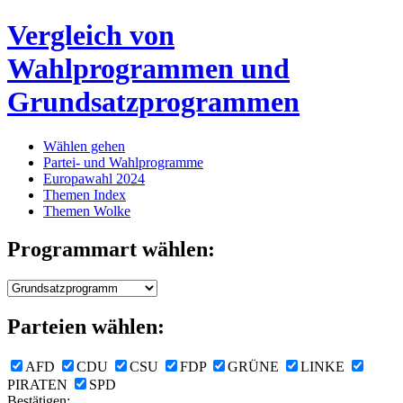
Vergleich von
Wahlprogrammen und
Grundsatzprogrammen
Wählen gehen
Partei- und Wahlprogramme
Europawahl 2024
Themen Index
Themen Wolke
Programmart wählen:
Parteien wählen:
AFD
CDU
CSU
FDP
GRÜNE
LINKE
PIRATEN
SPD
Bestätigen: