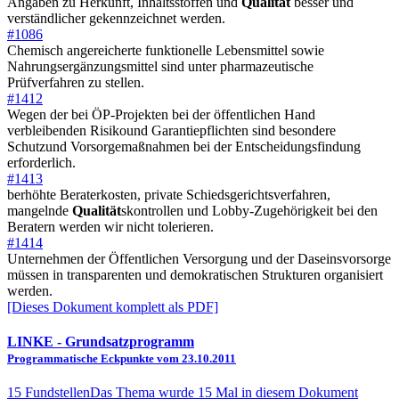
Angaben zu Herkunft, Inhaltsstoffen und
Qualität
besser und
verständlicher gekennzeichnet werden.
#1086
Chemisch angereicherte funktionelle Lebensmittel sowie
Nahrungsergänzungsmittel sind unter pharmazeutische
Prüfverfahren zu stellen.
#1412
Wegen der bei ÖP-Projekten bei der öffentlichen Hand
verbleibenden Risikound Garantiepflichten sind besondere
Schutzund Vorsorgemaßnahmen bei der Entscheidungsfindung
erforderlich.
#1413
berhöhte Beraterkosten, private Schiedsgerichtsverfahren,
mangelnde
Qualität
skontrollen und Lobby-Zugehörigkeit bei den
Beratern werden wir nicht tolerieren.
#1414
Unternehmen der Öffentlichen Versorgung und der Daseinsvorsorge
müssen in transparenten und demokratischen Strukturen organisiert
werden.
[Dieses Dokument komplett als PDF]
LINKE
- Grundsatzprogramm
Programmatische Eckpunkte vom 23.10.2011
15 Fundstellen
Das Thema wurde 15 Mal in diesem Dokument