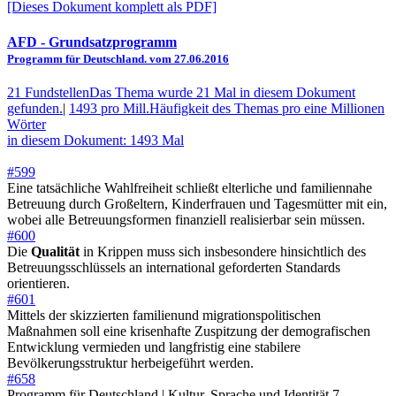
[Dieses Dokument komplett als PDF]
AFD
- Grundsatzprogramm
Programm für Deutschland. vom 27.06.2016
21 Fundstellen
Das Thema wurde 21 Mal in diesem Dokument
gefunden.
|
1493 pro Mill.
Häufigkeit des Themas pro eine Millionen
Wörter
in diesem Dokument: 1493 Mal
#599
Eine tatsächliche Wahlfreiheit schließt elterliche und familiennahe
Betreuung durch Großeltern, Kinderfrauen und Tagesmütter mit ein,
wobei alle Betreuungsformen finanziell realisierbar sein müssen.
#600
Die
Qualität
in Krippen muss sich insbesondere hinsichtlich des
Betreuungsschlüssels an international geforderten Standards
orientieren.
#601
Mittels der skizzierten familienund migrationspolitischen
Maßnahmen soll eine krisenhafte Zuspitzung der demografischen
Entwicklung vermieden und langfristig eine stabilere
Bevölkerungsstruktur herbeigeführt werden.
#658
Programm für Deutschland | Kultur, Sprache und Identität 7.