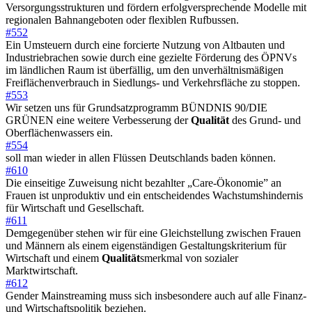
Versorgungsstrukturen und fördern erfolgversprechende Modelle mit
regionalen Bahnangeboten oder flexiblen Rufbussen.
#552
Ein Umsteuern durch eine forcierte Nutzung von Altbauten und
Industriebrachen sowie durch eine gezielte Förderung des ÖPNVs
im ländlichen Raum ist überfällig, um den unverhältnismäßigen
Freiflächenverbrauch in Siedlungs- und Verkehrsfläche zu stoppen.
#553
Wir setzen uns für Grundsatzprogramm BÜNDNIS 90/DIE
GRÜNEN eine weitere Verbesserung der
Qualität
des Grund- und
Oberflächenwassers ein.
#554
soll man wieder in allen Flüssen Deutschlands baden können.
#610
Die einseitige Zuweisung nicht bezahlter „Care-Ökonomie” an
Frauen ist unproduktiv und ein entscheidendes Wachstumshindernis
für Wirtschaft und Gesellschaft.
#611
Demgegenüber stehen wir für eine Gleichstellung zwischen Frauen
und Männern als einem eigenständigen Gestaltungskriterium für
Wirtschaft und einem
Qualität
smerkmal von sozialer
Marktwirtschaft.
#612
Gender Mainstreaming muss sich insbesondere auch auf alle Finanz-
und Wirtschaftspolitik beziehen.