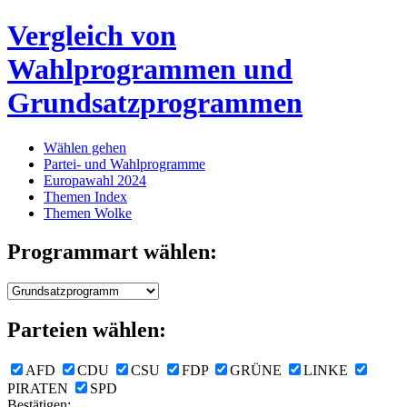
Vergleich von
Wahlprogrammen und
Grundsatzprogrammen
Wählen gehen
Partei- und Wahlprogramme
Europawahl 2024
Themen Index
Themen Wolke
Programmart wählen:
Parteien wählen:
AFD
CDU
CSU
FDP
GRÜNE
LINKE
PIRATEN
SPD
Bestätigen: