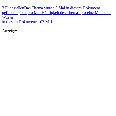
3 Fundstellen
Das Thema wurde 3 Mal in diesem Dokument
gefunden.
|
102 pro Mill.
Häufigkeit des Themas pro eine Millionen
Wörter
in diesem Dokument: 102 Mal
Anzeige: