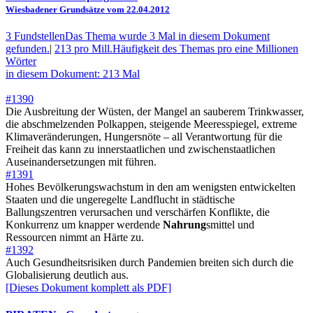
Wiesbadener Grundsätze vom 22.04.2012
3 Fundstellen
Das Thema wurde 3 Mal in diesem Dokument
gefunden.
|
213 pro Mill.
Häufigkeit des Themas pro eine Millionen
Wörter
in diesem Dokument: 213 Mal
#1390
Die Ausbreitung der Wüsten, der Mangel an sauberem Trinkwasser,
die abschmelzenden Polkappen, steigende Meeresspiegel, extreme
Klimaveränderungen, Hungersnöte – all Verantwortung für die
Freiheit das kann zu innerstaatlichen und zwischenstaatlichen
Auseinandersetzungen mit führen.
#1391
Hohes Bevölkerungswachstum in den am wenigsten entwickelten
Staaten und die ungeregelte Landflucht in städtische
Ballungszentren verursachen und verschärfen Konflikte, die
Konkurrenz um knapper werdende
Nahrung
smittel und
Ressourcen nimmt an Härte zu.
#1392
Auch Gesundheitsrisiken durch Pandemien breiten sich durch die
Globalisierung deutlich aus.
[Dieses Dokument komplett als PDF]