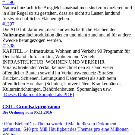
#1396
Naturschutzfachliche Ausgleichsmaßnahmen sind zu reduzieren und
in aller Regel so zu gestalten, dass sie nicht zu Lasten landund
forstwirtschaftlicher Flächen gehen.
#1397
Die AfD tritt dafür ein, dass landwirtschaftliche Flächen der
Nahrung
smittelproduktion dienen und nicht zunehmend für andere
Zwecke herangezogen werden.
#1398
KAPITEL 14 Infrastruktur, Wohnen und Verkehr 90 Programm für
Deutschland | Infrastruktur, Wohnen und Verkehr
INFRASTRUKTUR, WOHNEN UND VERKEHR
Voranschreitender Verfall kennzeichnet den Zustand vieler
öffentlicher Bauten sowohl im Verkehrswegenetz (Straßen,
Brücken, Schienen, Leitungsund Datennetze) als auch beim
öffentlichen Hochbau (Schulen, Universitäten, Krankenhäuser,
Kultureinrichtungen, Behördenbauten, Sportanlagen usw.
[Dieses Dokument komplett als PDF]
CSU
- Grundsatzprogramm
Die Ordnung vom 05.11.2016
9 Fundstellen
Das Thema wurde 9 Mal in diesem Dokument
gefunden.
|
640 pro Mill.
Häufigkeit des Themas pro eine Millionen
Wörter