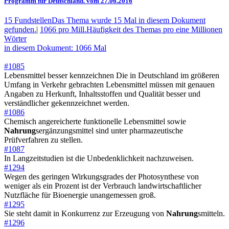
Programm für Deutschland. vom 27.06.2016
15 Fundstellen
Das Thema wurde 15 Mal in diesem Dokument
gefunden.
|
1066 pro Mill.
Häufigkeit des Themas pro eine Millionen
Wörter
in diesem Dokument: 1066 Mal
#1085
Lebensmittel besser kennzeichnen Die in Deutschland im größeren
Umfang in Verkehr gebrachten Lebensmittel müssen mit genauen
Angaben zu Herkunft, Inhaltsstoffen und Qualität besser und
verständlicher gekennzeichnet werden.
#1086
Chemisch angereicherte funktionelle Lebensmittel sowie
Nahrung
sergänzungsmittel sind unter pharmazeutische
Prüfverfahren zu stellen.
#1087
In Langzeitstudien ist die Unbedenklichkeit nachzuweisen.
#1294
Wegen des geringen Wirkungsgrades der Photosynthese von
weniger als ein Prozent ist der Verbrauch landwirtschaftlicher
Nutzfläche für Bioenergie unangemessen groß.
#1295
Sie steht damit in Konkurrenz zur Erzeugung von
Nahrung
smitteln.
#1296