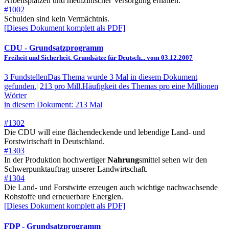
Arbeitsplätzen und medizinischer Versorgung erhalten.
#1002
Schulden sind kein Vermächtnis.
[Dieses Dokument komplett als PDF]
CDU
- Grundsatzprogramm
Freiheit und Sicherheit. Grundsätze für Deutsch... vom 03.12.2007
3 Fundstellen
Das Thema wurde 3 Mal in diesem Dokument
gefunden.
|
213 pro Mill.
Häufigkeit des Themas pro eine Millionen
Wörter
in diesem Dokument: 213 Mal
#1302
Die CDU will eine flächendeckende und lebendige Land- und
Forstwirtschaft in Deutschland.
#1303
In der Produktion hochwertiger
Nahrung
smittel sehen wir den
Schwerpunktauftrag unserer Landwirtschaft.
#1304
Die Land- und Forstwirte erzeugen auch wichtige nachwachsende
Rohstoffe und erneuerbare Energien.
[Dieses Dokument komplett als PDF]
FDP
- Grundsatzprogramm