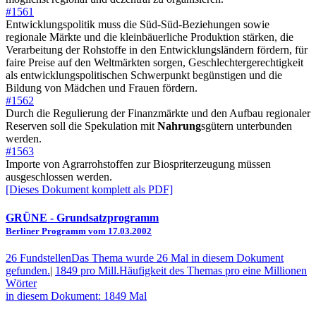
#1561
Entwicklungspolitik muss die Süd-Süd-Beziehungen sowie
regionale Märkte und die kleinbäuerliche Produktion stärken, die
Verarbeitung der Rohstoffe in den Entwicklungsländern fördern, für
faire Preise auf den Weltmärkten sorgen, Geschlechtergerechtigkeit
als entwicklungspolitischen Schwerpunkt begünstigen und die
Bildung von Mädchen und Frauen fördern.
#1562
Durch die Regulierung der Finanzmärkte und den Aufbau regionaler
Reserven soll die Spekulation mit
Nahrung
sgütern unterbunden
werden.
#1563
Importe von Agrarrohstoffen zur Biospriterzeugung müssen
ausgeschlossen werden.
[Dieses Dokument komplett als PDF]
GRÜNE
- Grundsatzprogramm
Berliner Programm vom 17.03.2002
26 Fundstellen
Das Thema wurde 26 Mal in diesem Dokument
gefunden.
|
1849 pro Mill.
Häufigkeit des Themas pro eine Millionen
Wörter
in diesem Dokument: 1849 Mal