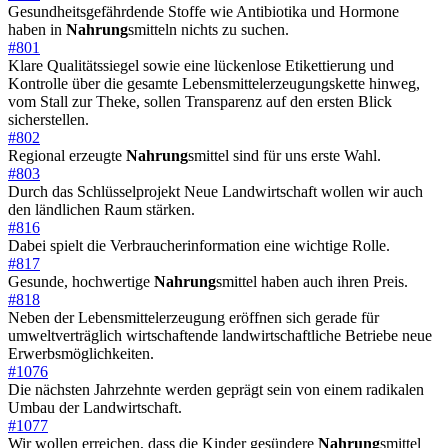
Gesundheitsgefährdende Stoffe wie Antibiotika und Hormone
haben in
Nahrung
smitteln nichts zu suchen.
#801
Klare Qualitätssiegel sowie eine lückenlose Etikettierung und
Kontrolle über die gesamte Lebensmittelerzeugungskette hinweg,
vom Stall zur Theke, sollen Transparenz auf den ersten Blick
sicherstellen.
#802
Regional erzeugte
Nahrung
smittel sind für uns erste Wahl.
#803
Durch das Schlüsselprojekt Neue Landwirtschaft wollen wir auch
den ländlichen Raum stärken.
#816
Dabei spielt die Verbraucherinformation eine wichtige Rolle.
#817
Gesunde, hochwertige
Nahrung
smittel haben auch ihren Preis.
#818
Neben der Lebensmittelerzeugung eröffnen sich gerade für
umweltverträglich wirtschaftende landwirtschaftliche Betriebe neue
Erwerbsmöglichkeiten.
#1076
Die nächsten Jahrzehnte werden geprägt sein von einem radikalen
Umbau der Landwirtschaft.
#1077
Wir wollen erreichen, dass die Kinder gesündere
Nahrung
smittel