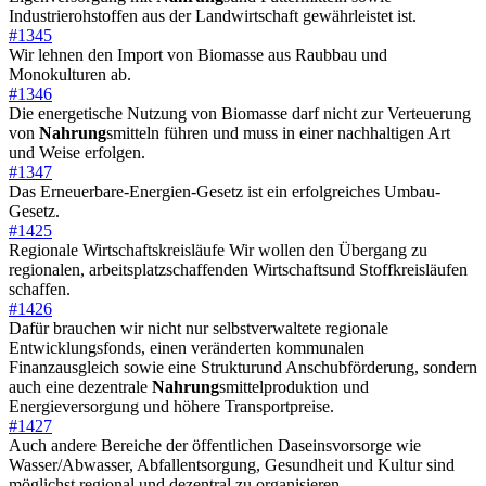
Industrierohstoffen aus der Landwirtschaft gewährleistet ist.
#1345
Wir lehnen den Import von Biomasse aus Raubbau und
Monokulturen ab.
#1346
Die energetische Nutzung von Biomasse darf nicht zur Verteuerung
von
Nahrung
smitteln führen und muss in einer nachhaltigen Art
und Weise erfolgen.
#1347
Das Erneuerbare-Energien-Gesetz ist ein erfolgreiches Umbau-
Gesetz.
#1425
Regionale Wirtschaftskreisläufe Wir wollen den Übergang zu
regionalen, arbeitsplatzschaffenden Wirtschaftsund Stoffkreisläufen
schaffen.
#1426
Dafür brauchen wir nicht nur selbstverwaltete regionale
Entwicklungsfonds, einen veränderten kommunalen
Finanzausgleich sowie eine Strukturund Anschubförderung, sondern
auch eine dezentrale
Nahrung
smittelproduktion und
Energieversorgung und höhere Transportpreise.
#1427
Auch andere Bereiche der öffentlichen Daseinsvorsorge wie
Wasser/Abwasser, Abfallentsorgung, Gesundheit und Kultur sind
möglichst regional und dezentral zu organisieren.