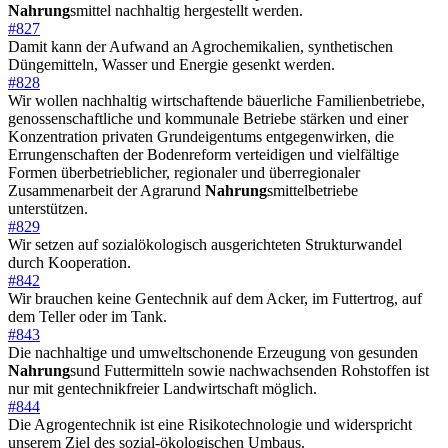
Nahrung
smittel nachhaltig hergestellt werden.
#827
Damit kann der Aufwand an Agrochemikalien, synthetischen
Düngemitteln, Wasser und Energie gesenkt werden.
#828
Wir wollen nachhaltig wirtschaftende bäuerliche Familienbetriebe,
genossenschaftliche und kommunale Betriebe stärken und einer
Konzentration privaten Grundeigentums entgegenwirken, die
Errungenschaften der Bodenreform verteidigen und vielfältige
Formen überbetrieblicher, regionaler und überregionaler
Zusammenarbeit der Agrarund
Nahrung
smittelbetriebe
unterstützen.
#829
Wir setzen auf sozialökologisch ausgerichteten Strukturwandel
durch Kooperation.
#842
Wir brauchen keine Gentechnik auf dem Acker, im Futtertrog, auf
dem Teller oder im Tank.
#843
Die nachhaltige und umweltschonende Erzeugung von gesunden
Nahrung
sund Futtermitteln sowie nachwachsenden Rohstoffen ist
nur mit gentechnikfreier Landwirtschaft möglich.
#844
Die Agrogentechnik ist eine Risikotechnologie und widerspricht
unserem Ziel des sozial-ökologischen Umbaus.