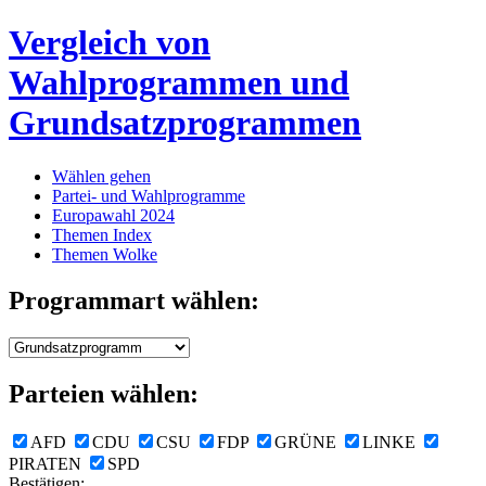
Vergleich von
Wahlprogrammen und
Grundsatzprogrammen
Wählen gehen
Partei- und Wahlprogramme
Europawahl 2024
Themen Index
Themen Wolke
Programmart wählen:
Parteien wählen:
AFD
CDU
CSU
FDP
GRÜNE
LINKE
PIRATEN
SPD
Bestätigen: