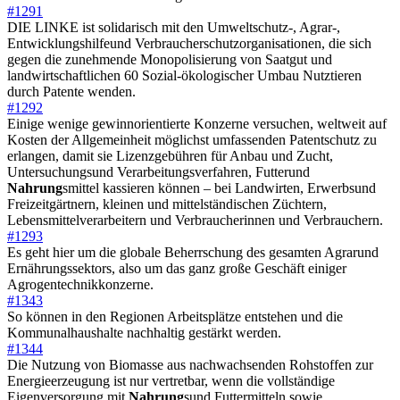
#1291
DIE LINKE ist solidarisch mit den Umweltschutz-, Agrar-,
Entwicklungshilfeund Verbraucherschutzorganisationen, die sich
gegen die zunehmende Monopolisierung von Saatgut und
landwirtschaftlichen 60 Sozial-ökologischer Umbau Nutztieren
durch Patente wenden.
#1292
Einige wenige gewinnorientierte Konzerne versuchen, weltweit auf
Kosten der Allgemeinheit möglichst umfassenden Patentschutz zu
erlangen, damit sie Lizenzgebühren für Anbau und Zucht,
Untersuchungsund Verarbeitungsverfahren, Futterund
Nahrung
smittel kassieren können – bei Landwirten, Erwerbsund
Freizeitgärtnern, kleinen und mittelständischen Züchtern,
Lebensmittelverarbeitern und Verbraucherinnen und Verbrauchern.
#1293
Es geht hier um die globale Beherrschung des gesamten Agrarund
Ernährungssektors, also um das ganz große Geschäft einiger
Agrogentechnikkonzerne.
#1343
So können in den Regionen Arbeitsplätze entstehen und die
Kommunalhaushalte nachhaltig gestärkt werden.
#1344
Die Nutzung von Biomasse aus nachwachsenden Rohstoffen zur
Energieerzeugung ist nur vertretbar, wenn die vollständige
Eigenversorgung mit
Nahrung
sund Futtermitteln sowie