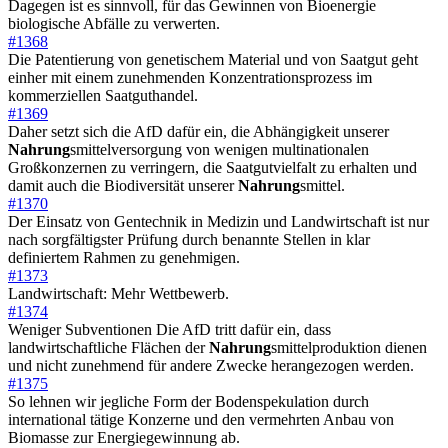
Dagegen ist es sinnvoll, für das Gewinnen von Bioenergie
biologische Abfälle zu verwerten.
#1368
Die Patentierung von genetischem Material und von Saatgut geht
einher mit einem zunehmenden Konzentrationsprozess im
kommerziellen Saatguthandel.
#1369
Daher setzt sich die AfD dafür ein, die Abhängigkeit unserer
Nahrung
smittelversorgung von wenigen multinationalen
Großkonzernen zu verringern, die Saatgutvielfalt zu erhalten und
damit auch die Biodiversität unserer
Nahrung
smittel.
#1370
Der Einsatz von Gentechnik in Medizin und Landwirtschaft ist nur
nach sorgfältigster Prüfung durch benannte Stellen in klar
definiertem Rahmen zu genehmigen.
#1373
Landwirtschaft: Mehr Wettbewerb.
#1374
Weniger Subventionen Die AfD tritt dafür ein, dass
landwirtschaftliche Flächen der
Nahrung
smittelproduktion dienen
und nicht zunehmend für andere Zwecke herangezogen werden.
#1375
So lehnen wir jegliche Form der Bodenspekulation durch
international tätige Konzerne und den vermehrten Anbau von
Biomasse zur Energiegewinnung ab.