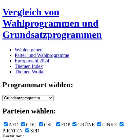
Vergleich von
Wahlprogrammen und
Grundsatzprogrammen
Wählen gehen
Partei- und Wahlprogramme
Europawahl 2024
Themen Index
Themen Wolke
Programmart wählen:
Parteien wählen:
AFD
CDU
CSU
FDP
GRÜNE
LINKE
PIRATEN
SPD
Bestätigen: