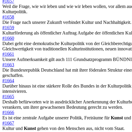
#1657
Weil die Frage, wie wir leben und wie wir leben wollen, vor allem au
Kulturpolitik.
#1658
Die Frage nach unserer Zukunft verbindet Kultur und Nachhaltigkeit.
#1659
Kulturförderung als öffentlicher Auftrag Aufgabe der öffentlichen Kult
#1660
Dabei geht eine demokratische Kulturpolitik von der Gleichberechtig
Gleichwertigkeit von traditionellen Kulturinstitutionen, neuen innova
#1661
Unsere Aufmerksamkeit gilt auch 111 Grundsatzprogramm BÜNDNIS
#1663
Die Bundesrepublik Deutschland hat mit ihrer föderalen Struktur ein
geschaffen.
#1664
Darüber hinaus ist eine stärkere Rolle des Bundes in der Kulturpoli
intensivieren.
#1665
Deshalb befürworten wir in ausdrücklicher Anerkennung der Kulturho
verankern, um ihrer gewachsenen Bedeutung gerecht zu werden.
#1666
Es ist eine zentrale Aufgabe unserer Politik, Freiräume für
Kunst
und 
#1667
Kultur und
Kunst
gehen von den Menschen aus, nicht vom Staat.