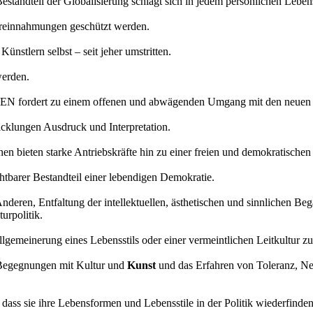
standteil der Globalisierung schlägt sich in jedem persönlichen Leben
Vereinnahmungen geschützt werden.
ünstlern selbst – seit jeher umstritten.
werden.
ordert zu einem offenen und abwägenden Umgang mit den neuen Kul
cklungen Ausdruck und Interpretation.
n bieten starke Antriebskräfte hin zu einer freien und demokratischen 
htbarer Bestandteil einer lebendigen Demokratie.
nderen, Entfaltung der intellektuellen, ästhetischen und sinnlichen B
urpolitik.
rallgemeinerung eines Lebensstils oder einer vermeintlichen Leitkultur z
 Begegnungen mit Kultur und
Kunst
und das Erfahren von Toleranz, Neu
dass sie ihre Lebensformen und Lebensstile in der Politik wiederfinden