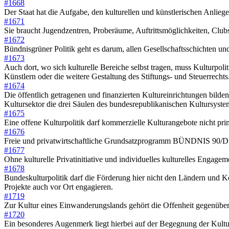
#1668
Der Staat hat die Aufgabe, den kulturellen und künstlerischen Anlie
#1671
Sie braucht Jugendzentren, Proberäume, Auftrittsmöglichkeiten, Club
#1672
Bündnisgrüner Politik geht es darum, allen Gesellschaftsschichten 
#1673
Auch dort, wo sich kulturelle Bereiche selbst tragen, muss Kulturpo
Künstlern oder die weitere Gestaltung des Stiftungs- und Steuerrechts
#1674
Die öffentlich getragenen und finanzierten Kultureinrichtungen bild
Kultursektor die drei Säulen des bundesrepublikanischen Kultursyste
#1675
Eine offene Kulturpolitik darf kommerzielle Kulturangebote nicht pri
#1676
Freie und privatwirtschaftliche Grundsatzprogramm BÜNDNIS 90/DIE 
#1677
Ohne kulturelle Privatinitiative und individuelles kulturelles Engag
#1678
Bundeskulturpolitik darf die Förderung hier nicht den Ländern und 
Projekte auch vor Ort engagieren.
#1719
Zur Kultur eines Einwanderungslands gehört die Offenheit gegenübe
#1720
Ein besonderes Augenmerk liegt hierbei auf der Begegnung der Kult