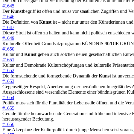
Die Durchlässigkeit und Vermischung der Kulturen als untrennbarer Be
#1645
Der
Kunst
begriff ist offen und muss vor staatlichen Zugriffen und 
#1646
Die Definition von
Kunst
ist – nicht nur unter den Künstlerinnen und K
#1647
Dieser Streit ist offen zu halten und kann nicht politisch entschieden 
#1649
Kulturelle Offenheit Grundsatzprogramm BÜNDNIS 90/DIE GRÜNEN f
#1650
Kultur und
Kunst
geben auch solchen neuen gesellschaftlichen Entwi
#1651
Kultur und Demokratie Kulturschöpfungen und kulturelle Präsentatione
#1652
Die formsuchende und formgebende Dynamik der
Kunst
ist unverzic
#1653
Gegenseitiger Respekt, Anerkennung der persönlichen Integrität des A
Ausgeschlossene sind wesentliche Elemente einer bündnisgrünen Kult
#1654
Politik muss sich für die Pluralität der Lebensstile öffnen und die Ve
#1655
Gerade für die heranwachsende Generation sind frühe und intensive
herausragender Bedeutung.
#1656
Eine Akzeptanz der Kulturpolitik durch junge Menschen setzt voraus, 