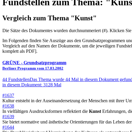
Fundstellen zum Thema: "Kuns
Vergleich zum Thema "Kunst"
Die Sätze des Dokum­entes wurden durch­nummeriert (#). Klicken Sie
Im Folgenden finden Sie Auszüge aus den Grundsatz­program­men und W
Vergleich auf den Namen der Dokumente, um die jeweiligen Fundstel
komplett als PDF].
GRÜNE
- Grundsatzprogramm
Berliner Programm vom 17.03.2002
44 Fundstellen
Das Thema wurde 44 Mal in diesem Dokument gefund
in diesem Dokument: 3128 Mal
#1637
Kultur entsteht in der Auseinandersetzung der Menschen mit ihrer U
#1638
In vielfältigen Ausdrucksformen reflektiert die
Kunst
Erfahrungen, die
#1639
Sie bietet normative und ästhetische Orientierungen für das Leben der
#1644