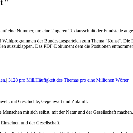
t"
 auf eine Nummer, um eine längeren Textausschnitt der Fundstelle an
ahl­program­men der Bundes­tags­parteien zum Thema "Kunst". Die Posi
len aus­zu­klappen. Das PDF-Dokument dem die Posi­tionen entnommen 
en.
|
3128 pro Mill.
Häufigkeit des Themas pro eine Millionen Wörter
mwelt, mit Geschichte, Gegenwart und Zukunft.
 Menschen mit sich selbst, mit der Natur und der Gesellschaft machen.
 Einzelnen und der Gesellschaft.