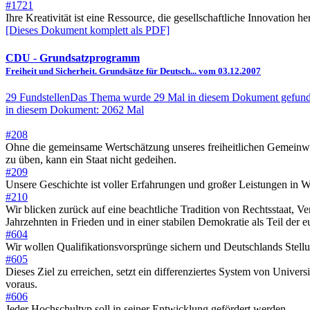
#1721
Ihre Kreativität ist eine Ressource, die gesellschaftliche Innovation he
[Dieses Dokument komplett als PDF]
CDU
- Grundsatzprogramm
Freiheit und Sicherheit. Grundsätze für Deutsch... vom 03.12.2007
29 Fundstellen
Das Thema wurde 29 Mal in diesem Dokument gefund
in diesem Dokument: 2062 Mal
#208
Ohne die gemeinsame Wertschätzung unseres freiheitlichen Gemeinwese
zu üben, kann ein Staat nicht gedeihen.
#209
Unsere Geschichte ist voller Erfahrungen und großer Leistungen in 
#210
Wir blicken zurück auf eine beachtliche Tradition von Rechtsstaat, Ve
Jahrzehnten in Frieden und in einer stabilen Demokratie als Teil der 
#604
Wir wollen Qualifikationsvorsprünge sichern und Deutschlands Stellu
#605
Dieses Ziel zu erreichen, setzt ein differenziertes System von Unive
voraus.
#606
Jeder Hochschultyp soll in seiner Entwicklung gefördert werden.