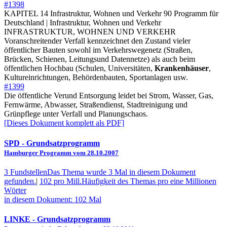
#1398
KAPITEL 14 Infrastruktur, Wohnen und Verkehr 90 Programm für
Deutschland | Infrastruktur, Wohnen und Verkehr
INFRASTRUKTUR, WOHNEN UND VERKEHR
Voranschreitender Verfall kennzeichnet den Zustand vieler
öffentlicher Bauten sowohl im Verkehrswegenetz (Straßen,
Brücken, Schienen, Leitungsund Datennetze) als auch beim
öffentlichen Hochbau (Schulen, Universitäten,
Krankenhäuser
,
Kultureinrichtungen, Behördenbauten, Sportanlagen usw.
#1399
Die öffentliche Verund Entsorgung leidet bei Strom, Wasser, Gas,
Fernwärme, Abwasser, Straßendienst, Stadtreinigung und
Grünpflege unter Verfall und Planungschaos.
[Dieses Dokument komplett als PDF]
SPD
- Grundsatzprogramm
Hamburger Programm vom 28.10.2007
3 Fundstellen
Das Thema wurde 3 Mal in diesem Dokument
gefunden.
|
102 pro Mill.
Häufigkeit des Themas pro eine Millionen
Wörter
in diesem Dokument: 102 Mal
LINKE
- Grundsatzprogramm