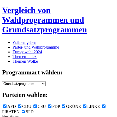
Vergleich von
Wahlprogrammen und
Grundsatzprogrammen
Wählen gehen
Partei- und Wahlprogramme
Europawahl 2024
Themen Index
Themen Wolke
Programmart wählen:
Parteien wählen:
AFD
CDU
CSU
FDP
GRÜNE
LINKE
PIRATEN
SPD
Bestätigen: