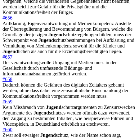
Vorgehen, welche die veränderten Gegebenheiten nicht beachten,
werden leicht zur Gefahr für die Privatsphäre und die
Kommunikationsfreiheit der Bürger.
#656
Aufklärung, Eigenverantwortung und Medienkompetenz Anstelle
der Überregulierung und Bevormundung von Bürgern, welche die
Grundlage der jetzigen
Jugend
schutzregelungen bilden, muss der
Schwerpunkt von
Jugend
schutzbestimmungen bei Aufklärung und
Vermittlung von Medienkompetenz sowohl für die Kinder und
Jugend
lichen als auch für die Erziehungsberechtigten liegen.
#657
Der verantwortungsvolle Umgang mit Medien muss in der
Gesellschaft durch umfassende Bildungs- und
Informationsmaßnahmen gefördert werden.
#658
Dadurch können die Gefahren des digitalen Zeitalters gebannt
werden, ohne dass dabei eine zensurähnliche Einschränkung der
Kommunikationsfreiheit vorgenommen werden muss.
#659
Kein Missbrauch von
Jugend
schutzargumenten zu Zensurzwecken
Argumente des
Jugend
schutzes werden oftmals dazu verwendet,
den Zugang zu bestimmten Inhalten, wie beispielweise Filmen und
Videospielen, in Deutschland erheblich zu erschweren.
#660
Zwar soll etwaiger
Jugend
schutz, wie der Name schon sagt,