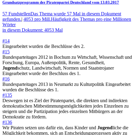
Grundsatzprogramm der Piratenpartei Deutschland vom 13.03.2017
57 Fundstellen
Das Thema wurde 57 Mal in diesem Dokument
gefunden.
|
4053 pro Mill.
Häufigkeit des Themas pro eine Millionen
Wörter
in diesem Dokument: 4053 Mal
#14
Eingearbeitet wurden die Beschlüsse des 2.
#15
Bundesparteitages 2012 in Bochum zu Wirtschaft, Wissenschaft und
Forschung, Europa, Außenpolitik, Rente, Gesundheit,
Jugend
schutz, Landwirtschaft, Normen und Staatstrojaner
Eingearbeitet wurde der Beschluss des 1.
#16
Bundesparteitages 2013 in Neumarkt zu Kulturpolitik Eingearbeitet
wurden die Beschlüsse des 1.
#135
Deswegen ist es Ziel der Piratenpartei, die direkten und indirekten
demokratischen Mitbestimmungsmöglichkeiten jedes Einzelnen zu
steigern und die Partizipation jedes einzelnen Mitbürgers an der
Demokratie zu fördern.
#136
Wir Piraten setzen uns dafür ein, dass Kinder und
Jugend
liche die
Möglichkeit bekommen, sich an Entscheidungsprozessen aktiv zu