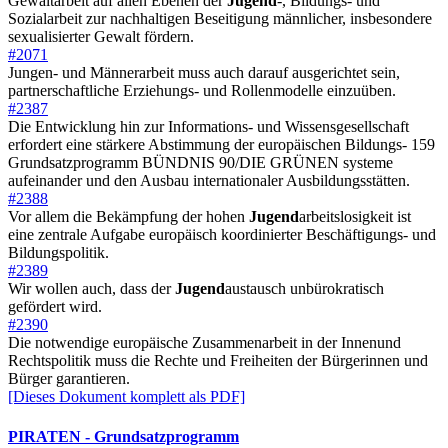
Gewaltarbeit auf allen Ebenen der
Jugend
-, Bildungs- und
Sozialarbeit zur nachhaltigen Beseitigung männlicher, insbesondere
sexualisierter Gewalt fördern.
#2071
Jungen- und Männerarbeit muss auch darauf ausgerichtet sein,
partnerschaftliche Erziehungs- und Rollenmodelle einzuüben.
#2387
Die Entwicklung hin zur Informations- und Wissensgesellschaft
erfordert eine stärkere Abstimmung der europäischen Bildungs- 159
Grundsatzprogramm BÜNDNIS 90/DIE GRÜNEN systeme
aufeinander und den Ausbau internationaler Ausbildungsstätten.
#2388
Vor allem die Bekämpfung der hohen
Jugend
arbeitslosigkeit ist
eine zentrale Aufgabe europäisch koordinierter Beschäftigungs- und
Bildungspolitik.
#2389
Wir wollen auch, dass der
Jugend
austausch unbürokratisch
gefördert wird.
#2390
Die notwendige europäische Zusammenarbeit in der Innenund
Rechtspolitik muss die Rechte und Freiheiten der Bürgerinnen und
Bürger garantieren.
[Dieses Dokument komplett als PDF]
PIRATEN
- Grundsatzprogramm