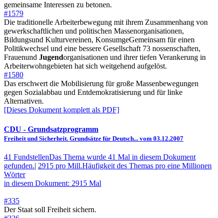
gemeinsame Interessen zu betonen.
#1579
Die traditionelle Arbeiterbewegung mit ihrem Zusammenhang von
gewerkschaftlichen und politischen Massenorganisationen,
Bildungsund Kulturvereinen, KonsumgeGemeinsam für einen
Politikwechsel und eine bessere Gesellschaft 73 nossenschaften,
Frauenund
Jugend
organisationen und ihrer tiefen Verankerung in
Arbeiterwohngebieten hat sich weitgehend aufgelöst.
#1580
Das erschwert die Mobilisierung für große Massenbewegungen
gegen Sozialabbau und Entdemokratisierung und für linke
Alternativen.
[Dieses Dokument komplett als PDF]
CDU
- Grundsatzprogramm
Freiheit und Sicherheit. Grundsätze für Deutsch... vom 03.12.2007
41 Fundstellen
Das Thema wurde 41 Mal in diesem Dokument
gefunden.
|
2915 pro Mill.
Häufigkeit des Themas pro eine Millionen
Wörter
in diesem Dokument: 2915 Mal
#335
Der Staat soll Freiheit sichern.