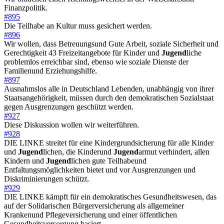
Finanzpolitik.
#895
Die Teilhabe an Kultur muss gesichert werden.
#896
Wir wollen, dass Betreuungsund Gute Arbeit, soziale Sicherheit und
Gerechtigkeit 43 Freizeitangebote für Kinder und
Jugend
liche
problemlos erreichbar sind, ebenso wie soziale Dienste der
Familienund Erziehungshilfe.
#897
Ausnahmslos alle in Deutschland Lebenden, unabhängig von ihrer
Staatsangehörigkeit, müssen durch den demokratischen Sozialstaat
gegen Ausgrenzungen geschützt werden.
#927
Diese Diskussion wollen wir weiterführen.
#928
DIE LINKE streitet für eine Kindergrundsicherung für alle Kinder
und
Jugend
lichen, die Kinderund
Jugend
armut verhindert, allen
Kindern und
Jugend
lichen gute Teilhabeund
Entfaltungsmöglichkeiten bietet und vor Ausgrenzungen und
Diskriminierungen schützt.
#929
DIE LINKE kämpft für ein demokratisches Gesundheitswesen, das
auf der Solidarischen Bürgerversicherung als allgemeiner
Krankenund Pflegeversicherung und einer öffentlichen
Gesundheitsversorgung basiert.