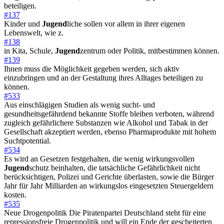
beteiligen.
#137
Kinder und
Jugend
liche sollen vor allem in ihrer eigenen
Lebenswelt, wie z.
#138
in Kita, Schule,
Jugend
zentrum oder Politik, mitbestimmen können.
#139
Ihnen muss die Möglichkeit gegeben werden, sich aktiv
einzubringen und an der Gestaltung ihres Alltages beteiligen zu
können.
#533
Aus einschlägigen Studien als wenig sucht- und
gesundheitsgefährdend bekannte Stoffe bleiben verboten, während
zugleich gefährlichere Substanzen wie Alkohol und Tabak in der
Gesellschaft akzeptiert werden, ebenso Pharmaprodukte mit hohem
Suchtpotential.
#534
Es wird an Gesetzen festgehalten, die wenig wirkungsvollen
Jugend
schutz beinhalten, die tatsächliche Gefährlichkeit nicht
berücksichtigen, Polizei und Gerichte überlasten, sowie die Bürger
Jahr für Jahr Milliarden an wirkungslos eingesetzten Steuergeldern
kosten.
#535
Neue Drogenpolitik Die Piratenpartei Deutschland steht für eine
repressionsfreie Drogenpolitik und will ein Ende der gescheiterten