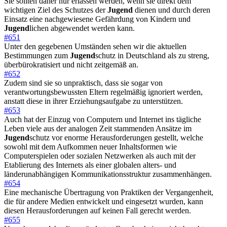
Sie sollten daher nur erlassen werden, wenn sie direkt dem
wichtigen Ziel des Schutzes der
Jugend
dienen und durch deren
Einsatz eine nachgewiesene Gefährdung von Kindern und
Jugend
lichen abgewendet werden kann.
#651
Unter den gegebenen Umständen sehen wir die aktuellen
Bestimmungen zum
Jugend
schutz in Deutschland als zu streng,
überbürokratisiert und nicht zeitgemäß an.
#652
Zudem sind sie so unpraktisch, dass sie sogar von
verantwortungsbewussten Eltern regelmäßig ignoriert werden,
anstatt diese in ihrer Erziehungsaufgabe zu unterstützen.
#653
Auch hat der Einzug von Computern und Internet ins tägliche
Leben viele aus der analogen Zeit stammenden Ansätze im
Jugend
schutz vor enorme Herausforderungen gestellt, welche
sowohl mit dem Aufkommen neuer Inhaltsformen wie
Computerspielen oder sozialen Netzwerken als auch mit der
Etablierung des Internets als einer globalen alters- und
länderunabhängigen Kommunikationsstruktur zusammenhängen.
#654
Eine mechanische Übertragung von Praktiken der Vergangenheit,
die für andere Medien entwickelt und eingesetzt wurden, kann
diesen Herausforderungen auf keinen Fall gerecht werden.
#655