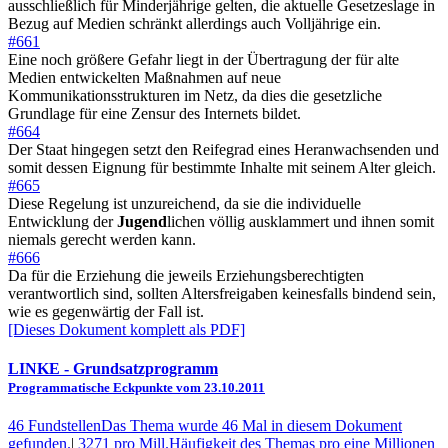
ausschließlich für Minderjährige gelten, die aktuelle Gesetzeslage in
Bezug auf Medien schränkt allerdings auch Volljährige ein.
#661
Eine noch größere Gefahr liegt in der Übertragung der für alte
Medien entwickelten Maßnahmen auf neue
Kommunikationsstrukturen im Netz, da dies die gesetzliche
Grundlage für eine Zensur des Internets bildet.
#664
Der Staat hingegen setzt den Reifegrad eines Heranwachsenden und
somit dessen Eignung für bestimmte Inhalte mit seinem Alter gleich.
#665
Diese Regelung ist unzureichend, da sie die individuelle
Entwicklung der
Jugend
lichen völlig ausklammert und ihnen somit
niemals gerecht werden kann.
#666
Da für die Erziehung die jeweils Erziehungsberechtigten
verantwortlich sind, sollten Altersfreigaben keinesfalls bindend sein,
wie es gegenwärtig der Fall ist.
[Dieses Dokument komplett als PDF]
LINKE
- Grundsatzprogramm
Programmatische Eckpunkte vom 23.10.2011
46 Fundstellen
Das Thema wurde 46 Mal in diesem Dokument
gefunden.
|
3271 pro Mill.
Häufigkeit des Themas pro eine Millionen