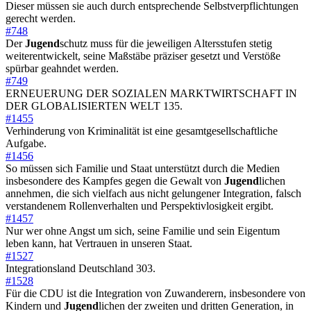
Dieser müssen sie auch durch entsprechende Selbstverpflichtungen
gerecht werden.
#748
Der
Jugend
schutz muss für die jeweiligen Altersstufen stetig
weiterentwickelt, seine Maßstäbe präziser gesetzt und Verstöße
spürbar geahndet werden.
#749
ERNEUERUNG DER SOZIALEN MARKTWIRTSCHAFT IN
DER GLOBALISIERTEN WELT 135.
#1455
Verhinderung von Kriminalität ist eine gesamtgesellschaftliche
Aufgabe.
#1456
So müssen sich Familie und Staat unterstützt durch die Medien
insbesondere des Kampfes gegen die Gewalt von
Jugend
lichen
annehmen, die sich vielfach aus nicht gelungener Integration, falsch
verstandenem Rollenverhalten und Perspektivlosigkeit ergibt.
#1457
Nur wer ohne Angst um sich, seine Familie und sein Eigentum
leben kann, hat Vertrauen in unseren Staat.
#1527
Integrationsland Deutschland 303.
#1528
Für die CDU ist die Integration von Zuwanderern, insbesondere von
Kindern und
Jugend
lichen der zweiten und dritten Generation, in