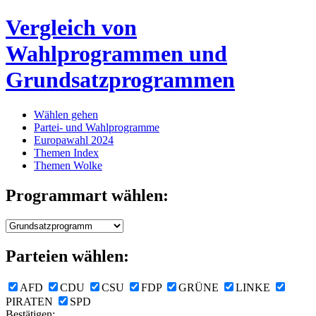
Vergleich von
Wahlprogrammen und
Grundsatzprogrammen
Wählen gehen
Partei- und Wahlprogramme
Europawahl 2024
Themen Index
Themen Wolke
Programmart wählen:
Parteien wählen:
AFD
CDU
CSU
FDP
GRÜNE
LINKE
PIRATEN
SPD
Bestätigen: