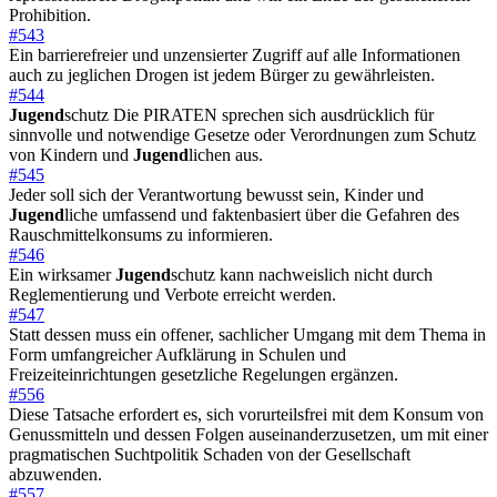
Prohibition.
#543
Ein barrierefreier und unzensierter Zugriff auf alle Informationen
auch zu jeglichen Drogen ist jedem Bürger zu gewährleisten.
#544
Jugend
schutz Die PIRATEN sprechen sich ausdrücklich für
sinnvolle und notwendige Gesetze oder Verordnungen zum Schutz
von Kindern und
Jugend
lichen aus.
#545
Jeder soll sich der Verantwortung bewusst sein, Kinder und
Jugend
liche umfassend und faktenbasiert über die Gefahren des
Rauschmittelkonsums zu informieren.
#546
Ein wirksamer
Jugend
schutz kann nachweislich nicht durch
Reglementierung und Verbote erreicht werden.
#547
Statt dessen muss ein offener, sachlicher Umgang mit dem Thema in
Form umfangreicher Aufklärung in Schulen und
Freizeiteinrichtungen gesetzliche Regelungen ergänzen.
#556
Diese Tatsache erfordert es, sich vorurteilsfrei mit dem Konsum von
Genussmitteln und dessen Folgen auseinanderzusetzen, um mit einer
pragmatischen Suchtpolitik Schaden von der Gesellschaft
abzuwenden.
#557