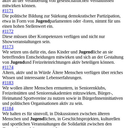
aktiv an der Veränderung von gesellschaftlichen Verhältnissen
mitwirken können.
#1171
Die politische Bildung zur Stärkung demokratischer Partizipation,
etwa in Form von
Jugend
parlamenten oder -foren, nimmt für uns
einen hohen Stellenwert ein.
#1172
Diese müssen über Kompetenzen verfügen und nicht nur
Showveranstaltungen sein.
#1173
Wir setzen uns dafür ein, dass Kinder und
Jugend
liche an sie
betreffenden Entscheidungen mitwirken und sich an der Gestaltung
von
Jugend
und Freizeiteinrichtungen aktiv beteiligen können.
#1174
Altern, aktiv und in Würde Ältere Menschen verfügen über reiches
Wissen und interessante Lebenserfahrungen.
#1183
Wir wollen ältere Menschen ermuntern, in Seniorenklubs,
Freizeitstätten und Seniorenakademien mitzuwirken, Bürger-,
Heimatund Sportvereine zu nutzen sowie in BürgerInneninitiativen
und politischen Organisationen aktiv zu sein.
#1184
Wir halten es für sinnvoll, in Diskussionen zwischen älteren
Menschen und
Jugend
lichen, in Geschichtsprojekten, kulturellen
und sportlichen Veranstaltungen die Solidarität zwischen den