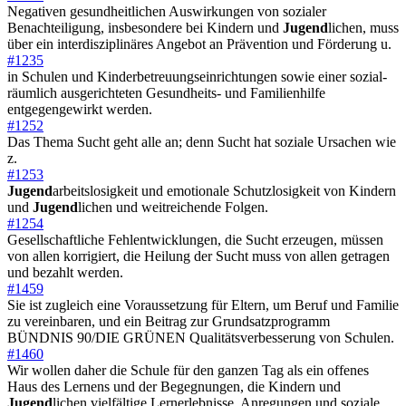
Negativen gesundheitlichen Auswirkungen von sozialer
Benachteiligung, insbesondere bei Kindern und
Jugend
lichen, muss
über ein interdisziplinäres Angebot an Prävention und Förderung u.
#1235
in Schulen und Kinderbetreuungseinrichtungen sowie einer sozial-
räumlich ausgerichteten Gesundheits- und Familienhilfe
entgegengewirkt werden.
#1252
Das Thema Sucht geht alle an; denn Sucht hat soziale Ursachen wie
z.
#1253
Jugend
arbeitslosigkeit und emotionale Schutzlosigkeit von Kindern
und
Jugend
lichen und weitreichende Folgen.
#1254
Gesellschaftliche Fehlentwicklungen, die Sucht erzeugen, müssen
von allen korrigiert, die Heilung der Sucht muss von allen getragen
und bezahlt werden.
#1459
Sie ist zugleich eine Voraussetzung für Eltern, um Beruf und Familie
zu vereinbaren, und ein Beitrag zur Grundsatzprogramm
BÜNDNIS 90/DIE GRÜNEN Qualitätsverbesserung von Schulen.
#1460
Wir wollen daher die Schule für den ganzen Tag als ein offenes
Haus des Lernens und der Begegnungen, die Kindern und
Jugend
lichen vielfältige Lernerlebnisse, Anregungen und soziale