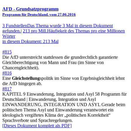
AFD
- Grundsatzprogramm
Programm für Deutschland. vom 27.06.2016
3 Fundstellen
Das Thema wurde 3 Mal in diesem Dokument
gefunden.
|
213 pro Mill.
Häufigkeit des Themas pro eine Millionen
Wörter
in diesem Dokument: 213 Mal
#815
Die AfD unterstreicht stattdessen die grundrechtlich garantierte
Gleichberechtigung von Mann und Frau (im Sinne von
Chancengleichheit).
#816
Eine
Gleichstellung
spolitik im Sinne von Ergebnisgleichheit lehnt
die AfD hingegen ab.
#817
KAPITEL 9 Einwanderung, Integration und Asyl 58 Programm für
Deutschland | Einwanderung, Integration und Asyl
EINWANDERUNG, INTEGRATION UND ASYL Gerade beim
politischen Thema Asyl und Einwanderung verantwortet ein
ideologisch vergiftetes Klima der „politischen Korrektheit“
Sprachverbote und Sprachregelungen.
[Dieses Dokument komplett als PDF]