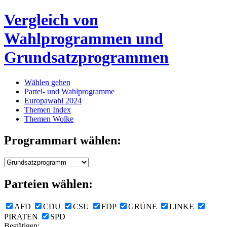
Vergleich von
Wahlprogrammen und
Grundsatzprogrammen
Wählen gehen
Partei- und Wahlprogramme
Europawahl 2024
Themen Index
Themen Wolke
Programmart wählen:
Parteien wählen:
AFD
CDU
CSU
FDP
GRÜNE
LINKE
PIRATEN
SPD
Bestätigen: