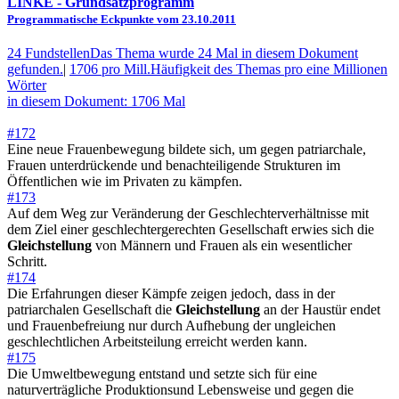
LINKE
- Grundsatzprogramm
Programmatische Eckpunkte vom 23.10.2011
24 Fundstellen
Das Thema wurde 24 Mal in diesem Dokument
gefunden.
|
1706 pro Mill.
Häufigkeit des Themas pro eine Millionen
Wörter
in diesem Dokument: 1706 Mal
#172
Eine neue Frauenbewegung bildete sich, um gegen patriarchale,
Frauen unterdrückende und benachteiligende Strukturen im
Öffentlichen wie im Privaten zu kämpfen.
#173
Auf dem Weg zur Veränderung der Geschlechterverhältnisse mit
dem Ziel einer geschlechtergerechten Gesellschaft erwies sich die
Gleichstellung
von Männern und Frauen als ein wesentlicher
Schritt.
#174
Die Erfahrungen dieser Kämpfe zeigen jedoch, dass in der
patriarchalen Gesellschaft die
Gleichstellung
an der Haustür endet
und Frauenbefreiung nur durch Aufhebung der ungleichen
geschlechtlichen Arbeitsteilung erreicht werden kann.
#175
Die Umweltbewegung entstand und setzte sich für eine
naturverträgliche Produktionsund Lebensweise und gegen die