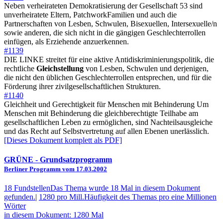
Neben verheirateten Demokratisierung der Gesellschaft 53 sind
unverheiratete Eltern, PatchworkFamilien und auch die
Partnerschaften von Lesben, Schwulen, Bisexuellen, Intersexuelle/n
sowie anderen, die sich nicht in die gängigen Geschlechterrollen
einfügen, als Erziehende anzuerkennen.
#1139
DIE LINKE streitet für eine aktive Antidiskriminierungspolitik, die
rechtliche
Gleichstellung
von Lesben, Schwulen und derjenigen,
die nicht den üblichen Geschlechterrollen entsprechen, und für die
Förderung ihrer zivilgesellschaftlichen Strukturen.
#1140
Gleichheit und Gerechtigkeit für Menschen mit Behinderung Um
Menschen mit Behinderung die gleichberechtigte Teilhabe am
gesellschaftlichen Leben zu ermöglichen, sind Nachteilsausgleiche
und das Recht auf Selbstvertretung auf allen Ebenen unerlässlich.
[Dieses Dokument komplett als PDF]
GRÜNE
- Grundsatzprogramm
Berliner Programm vom 17.03.2002
18 Fundstellen
Das Thema wurde 18 Mal in diesem Dokument
gefunden.
|
1280 pro Mill.
Häufigkeit des Themas pro eine Millionen
Wörter
in diesem Dokument: 1280 Mal