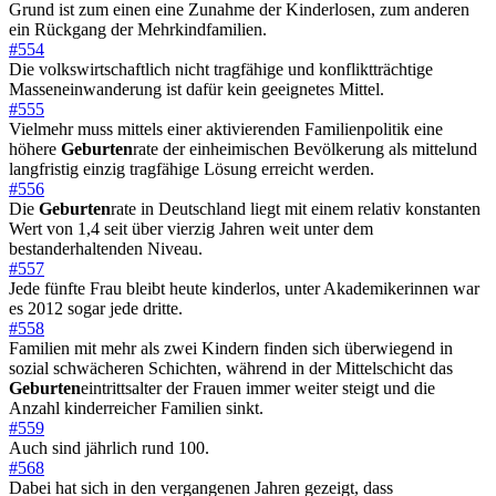
Grund ist zum einen eine Zunahme der Kinderlosen, zum anderen
ein Rückgang der Mehrkindfamilien.
#554
Die volkswirtschaftlich nicht tragfähige und konfliktträchtige
Masseneinwanderung ist dafür kein geeignetes Mittel.
#555
Vielmehr muss mittels einer aktivierenden Familienpolitik eine
höhere
Geburten
rate der einheimischen Bevölkerung als mittelund
langfristig einzig tragfähige Lösung erreicht werden.
#556
Die
Geburten
rate in Deutschland liegt mit einem relativ konstanten
Wert von 1,4 seit über vierzig Jahren weit unter dem
bestanderhaltenden Niveau.
#557
Jede fünfte Frau bleibt heute kinderlos, unter Akademikerinnen war
es 2012 sogar jede dritte.
#558
Familien mit mehr als zwei Kindern finden sich überwiegend in
sozial schwächeren Schichten, während in der Mittelschicht das
Geburten
eintrittsalter der Frauen immer weiter steigt und die
Anzahl kinderreicher Familien sinkt.
#559
Auch sind jährlich rund 100.
#568
Dabei hat sich in den vergangenen Jahren gezeigt, dass