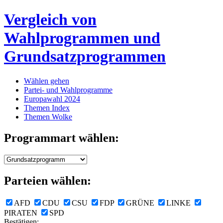
Vergleich von
Wahlprogrammen und
Grundsatzprogrammen
Wählen gehen
Partei- und Wahlprogramme
Europawahl 2024
Themen Index
Themen Wolke
Programmart wählen:
Parteien wählen:
AFD
CDU
CSU
FDP
GRÜNE
LINKE
PIRATEN
SPD
Bestätigen: