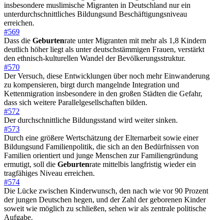
insbesondere muslimische Migranten in Deutschland nur ein
unterdurchschnittliches Bildungsund Beschäftigungsniveau
erreichen.
#569
Dass die
Geburten
rate unter Migranten mit mehr als 1,8 Kindern
deutlich höher liegt als unter deutschstämmigen Frauen, verstärkt
den ethnisch-kulturellen Wandel der Bevölkerungsstruktur.
#570
Der Versuch, diese Entwicklungen über noch mehr Einwanderung
zu kompensieren, birgt durch mangelnde Integration und
Kettenmigration insbesondere in den großen Städten die Gefahr,
dass sich weitere Parallelgesellschaften bilden.
#572
Der durchschnittliche Bildungsstand wird weiter sinken.
#573
Durch eine größere Wertschätzung der Elternarbeit sowie einer
Bildungsund Familienpolitik, die sich an den Bedürfnissen von
Familien orientiert und junge Menschen zur Familiengründung
ermutigt, soll die
Geburten
rate mittelbis langfristig wieder ein
tragfähiges Niveau erreichen.
#574
Die Lücke zwischen Kinderwunsch, den nach wie vor 90 Prozent
der jungen Deutschen hegen, und der Zahl der geborenen Kinder
soweit wie möglich zu schließen, sehen wir als zentrale politische
Aufgabe.