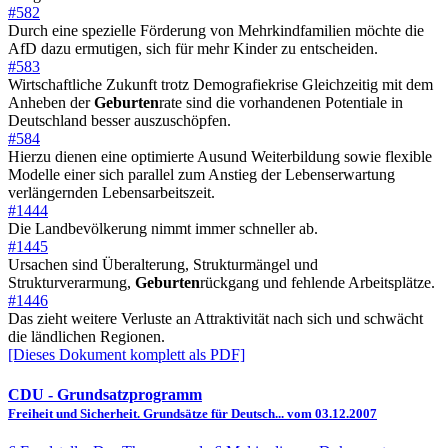
#582
Durch eine spezielle Förderung von Mehrkindfamilien möchte die
AfD dazu ermutigen, sich für mehr Kinder zu entscheiden.
#583
Wirtschaftliche Zukunft trotz Demografiekrise Gleichzeitig mit dem
Anheben der
Geburten
rate sind die vorhandenen Potentiale in
Deutschland besser auszuschöpfen.
#584
Hierzu dienen eine optimierte Ausund Weiterbildung sowie flexible
Modelle einer sich parallel zum Anstieg der Lebenserwartung
verlängernden Lebensarbeitszeit.
#1444
Die Landbevölkerung nimmt immer schneller ab.
#1445
Ursachen sind Überalterung, Strukturmängel und
Strukturverarmung,
Geburten
rückgang und fehlende Arbeitsplätze.
#1446
Das zieht weitere Verluste an Attraktivität nach sich und schwächt
die ländlichen Regionen.
[Dieses Dokument komplett als PDF]
CDU
- Grundsatzprogramm
Freiheit und Sicherheit. Grundsätze für Deutsch... vom 03.12.2007