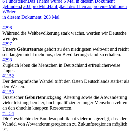
6 Fundstellen
Das Thema wurde 6 Mal in diesem Dokument
gefunden.
|
203 pro Mill.
Häufigkeit des Themas pro eine Millionen
Wörter
in diesem Dokument: 203 Mal
#296
Während die Weltbevölkerung stark wächst, werden wir Deutsche
weniger.
#297
Unsere
Geburten
rate gehört zu den niedrigsten weltweit und reicht
seit langem nicht mehr aus, den Bevölkerungsstand zu erhalten.
#298
Zugleich leben die Menschen in Deutschland erfreulicherweise
länger.
#1152
Der demografische Wandel trifft den Osten Deutschlands stärker als
den Westen.
#1153
Drastischer
Geburten
rückgang, Alterung sowie die Abwanderung
vieler leistungsbereiter, hoch qualifizierter junger Menschen zehren
an den ohnehin knappen Ressourcen.
#1154
Die Geschichte der Bundesrepublik hat vielerorts gezeigt, dass der
Wandel von Abwanderungsregionen zu Zukunftsregionen möglich
ist.