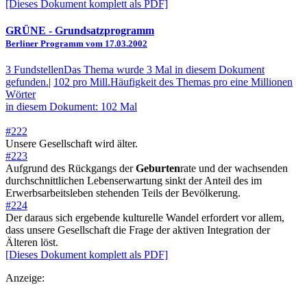
[Dieses Dokument komplett als PDF]
GRÜNE
- Grundsatzprogramm
Berliner Programm vom 17.03.2002
3 Fundstellen
Das Thema wurde 3 Mal in diesem Dokument
gefunden.
|
102 pro Mill.
Häufigkeit des Themas pro eine Millionen
Wörter
in diesem Dokument: 102 Mal
#222
Unsere Gesellschaft wird älter.
#223
Aufgrund des Rückgangs der
Geburten
rate und der wachsenden
durchschnittlichen Lebenserwartung sinkt der Anteil des im
Erwerbsarbeitsleben stehenden Teils der Bevölkerung.
#224
Der daraus sich ergebende kulturelle Wandel erfordert vor allem,
dass unsere Gesellschaft die Frage der aktiven Integration der
Älteren löst.
[Dieses Dokument komplett als PDF]
Anzeige: