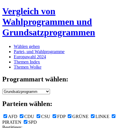
Vergleich von
Wahlprogrammen und
Grundsatzprogrammen
Wählen gehen
Partei- und Wahlprogramme
Europawahl 2024
Themen Index
Themen Wolke
Programmart wählen:
Parteien wählen:
AFD
CDU
CSU
FDP
GRÜNE
LINKE
PIRATEN
SPD
Bestätigen: