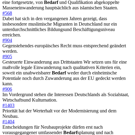
eine fortgesetzte, von
Bedarf
und Qualifikation abgekoppelte
Masseneinwanderung hauptsächlich aus islamischen Staaten.
#568
Dabei hat sich in den vergangenen Jahren gezeigt, dass
insbesondere muslimische Migranten in Deutschland nur ein
unterdurchschnittliches Bildungsund Beschäftigungsniveau
erreichen.
#904
Gegenstehendes europäisches Recht muss entsprechend geändert
werden.
#905
Gesteuerte Einwanderung aus Drittstaaten Wir setzen uns für eine
maßvolle legale Einwanderung nach qualitativen Kriterien ein,
soweit ein unabweisbarer
Bedarf
weder durch einheimische
Potentiale noch durch Zuwanderung aus der EU gedeckt werden
kann.
#906
Im Vordergrund stehen die Interessen Deutschlands als Sozialstaat,
Wirtschaftsund Kulturnation.
#1403
Priorität hat der Werterhalt vor der Modernisierung und dem
Neubau.
#1404
Entscheidungen für Neubauprojekte dürfen erst nach
vorausgegangener umfassender
Bedarf
splanung und nach