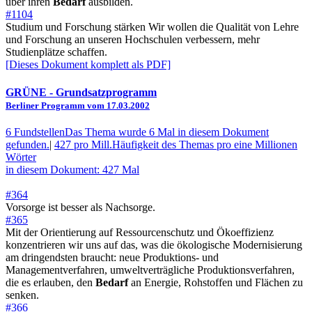
über ihren
Bedarf
ausbilden.
#1104
Studium und Forschung stärken Wir wollen die Qualität von Lehre
und Forschung an unseren Hochschulen verbessern, mehr
Studienplätze schaffen.
[Dieses Dokument komplett als PDF]
GRÜNE
- Grundsatzprogramm
Berliner Programm vom 17.03.2002
6 Fundstellen
Das Thema wurde 6 Mal in diesem Dokument
gefunden.
|
427 pro Mill.
Häufigkeit des Themas pro eine Millionen
Wörter
in diesem Dokument: 427 Mal
#364
Vorsorge ist besser als Nachsorge.
#365
Mit der Orientierung auf Ressourcenschutz und Ökoeffizienz
konzentrieren wir uns auf das, was die ökologische Modernisierung
am dringendsten braucht: neue Produktions- und
Managementverfahren, umweltverträgliche Produktionsverfahren,
die es erlauben, den
Bedarf
an Energie, Rohstoffen und Flächen zu
senken.
#366