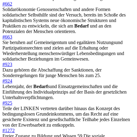
#662
Solidarökonomie Genossenschaften und andere Formen
solidarischer Selbsthilfe sind der Versuch, bereits im Schoße des
kapitalistischen Systems neue ökonomische Strukturen und
Praktiken zu entwickeln, die sich am
Bedarf
und an den
Potenzialen der Menschen orientieren.
#663
Sie beruhen auf Gemeineigentum und egalitären Nutzungsund
Partizipationsrechten und zielen auf die Erhaltung oder
Wiederherstellung menschenwürdiger Lebensbedingungen und
solidarischer Beziehungen im Gemeinwesen.
#923
Dazu gehören die Abschaffung der Sanktionen, der
Sonderregelungen für junge Menschen bis zum 25.
#924
Lebensjahr, der
Bedarf
sund Einsatzgemeinschaften und die
Einführung des Individualprinzips auf der Basis der gesetzlichen
Unterhaltsverpflichtungen.
#925
Teile der LINKEN vertreten darüber hinaus das Konzept des
bedingungslosen Grundeinkommens, um das Recht auf eine
gesicherte Existenz und gesellschaftliche Teilhabe jedes Einzelnen
von der Erwerbsarbeit zu entkoppeln.
#1272
Freier Zugang zu Bildung und Wissen 59 Die soziale