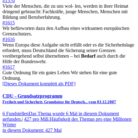
#1570
Viele der Menschen, die zu uns wol- len, werden in ihrer Heimat
dringend gebraucht: Fachkräfte, junge Menschen, Menschen mit
Bildung und Berufserfahrung.
#1615
Wir befürworten dazu den Aufbau eines wirksamen europäischen
Grenzschutzes.
#1616
Wenn Europa diese Aufgabe nicht erfüllt oder es die Sicherheitslage
erfordert, muss Deutschland die Sicherung seiner Grenzen
vorübergehend selbst übernehmen – bei
Bedarf
auch durch die
Hilfe der Bundeswehr.
#1617
Gute Ordnung für ein gutes Leben Wir stehen für eine gute
Ordnung.
[Dieses Dokument komplett als PDF]
CDU
- Grundsatzprogramm
Freiheit und Sicherheit. Grundsätze für Deutsch... vom 03.12.2007
6 Fundstellen
Das Thema wurde 6 Mal in diesem Dokument
gefunden.
|
427 pro Mill.
Häufigkeit des Themas pro eine Millionen
Wörter
in diesem Dokument: 427 Mal