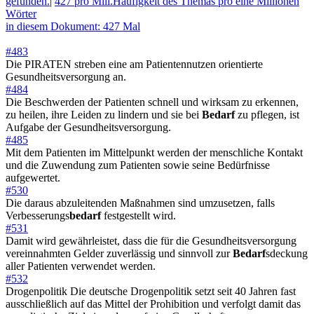
gefunden.
|
427 pro Mill.
Häufigkeit des Themas pro eine Millionen
Wörter
in diesem Dokument: 427 Mal
#483
Die PIRATEN streben eine am Patientennutzen orientierte
Gesundheitsversorgung an.
#484
Die Beschwerden der Patienten schnell und wirksam zu erkennen,
zu heilen, ihre Leiden zu lindern und sie bei
Bedarf
zu pflegen, ist
Aufgabe der Gesundheitsversorgung.
#485
Mit dem Patienten im Mittelpunkt werden der menschliche Kontakt
und die Zuwendung zum Patienten sowie seine Bedürfnisse
aufgewertet.
#530
Die daraus abzuleitenden Maßnahmen sind umzusetzen, falls
Verbesserungs
bedarf
festgestellt wird.
#531
Damit wird gewährleistet, dass die für die Gesundheitsversorgung
vereinnahmten Gelder zuverlässig und sinnvoll zur
Bedarf
sdeckung
aller Patienten verwendet werden.
#532
Drogenpolitik Die deutsche Drogenpolitik setzt seit 40 Jahren fast
ausschließlich auf das Mittel der Prohibition und verfolgt damit das