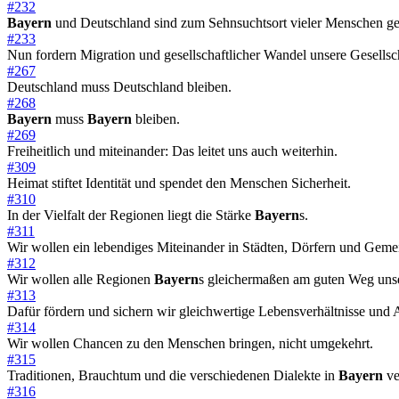
#232
Bayern
und Deutschland sind zum Sehnsuchtsort vieler Menschen g
#233
Nun fordern Migration und gesellschaftlicher Wandel unsere Gesells
#267
Deutschland muss Deutschland bleiben.
#268
Bayern
muss
Bayern
bleiben.
#269
Freiheitlich und miteinander: Das leitet uns auch weiterhin.
#309
Heimat stiftet Identität und spendet den Menschen Sicherheit.
#310
In der Vielfalt der Regionen liegt die Stärke
Bayern
s.
#311
Wir wollen ein lebendiges Miteinander in Städten, Dörfern und Geme
#312
Wir wollen alle Regionen
Bayern
s gleichermaßen am guten Weg unse
#313
Dafür fördern und sichern wir gleichwertige Lebensverhältnisse und
#314
Wir wollen Chancen zu den Menschen bringen, nicht umgekehrt.
#315
Traditionen, Brauchtum und die verschiedenen Dialekte in
Bayern
ve
#316