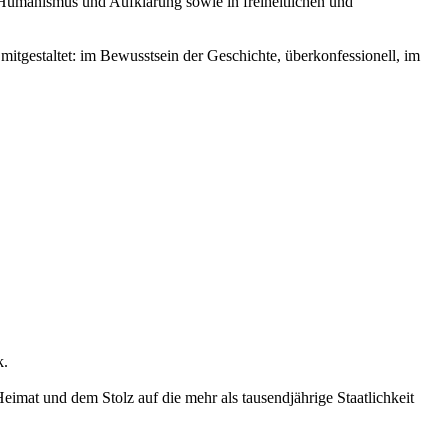
, Humanismus und Aufklärung sowie in freiheitlichen und
tgestaltet: im Bewusstsein der Geschichte, überkonfessionell, im
k.
eimat und dem Stolz auf die mehr als tausendjährige Staatlichkeit