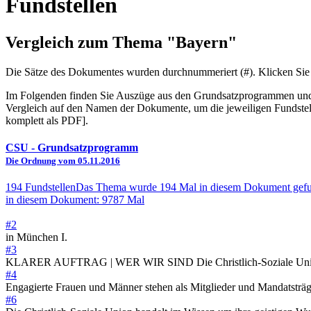
Fundstellen
Vergleich zum Thema "Bayern"
Die Sätze des Dokum­entes wurden durch­nummeriert (#). Klicken Sie
Im Folgenden finden Sie Auszüge aus den Grundsatz­program­men und 
Vergleich auf den Namen der Dokumente, um die jeweiligen Fundstel
komplett als PDF].
CSU
- Grundsatzprogramm
Die Ordnung vom 05.11.2016
194 Fundstellen
Das Thema wurde 194 Mal in diesem Dokument gef
in diesem Dokument: 9787 Mal
#2
in München I.
#3
KLARER AUFTRAG | WER WIR SIND Die Christlich-Soziale Union gesta
#4
Engagierte Frauen und Männer stehen als Mitglieder und Mandatsträ
#6