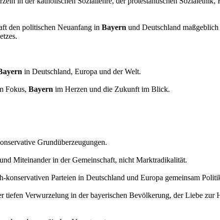
zeln in der katholischen Soziallehre, der protestantischen Sozialethik
aft den politischen Neuanfang in
Bayern
und Deutschland maßgeblich mi
etzes.
Bayern
in Deutschland, Europa und der Welt.
im Fokus,
Bayern
im Herzen und die Zukunft im Blick.
d konservative Grundüberzeugungen.
und Miteinander in der Gemeinschaft, nicht Marktradikalität.
ch-konservativen Parteien in Deutschland und Europa gemeinsam Politi
er tiefen Verwurzelung in der bayerischen Bevölkerung, der Liebe zur H