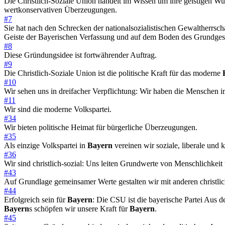
Die Christlich-Soziale Union handelt im Wissen um ihre geistigen Wur
wertkonservativen Überzeugungen.
#7
Sie hat nach den Schrecken der nationalsozialistischen Gewaltherrsch
Geiste der Bayerischen Verfassung und auf dem Boden des Grundges
#8
Diese Gründungsidee ist fortwährender Auftrag.
#9
Die Christlich-Soziale Union ist die politische Kraft für das moderne
#10
Wir sehen uns in dreifacher Verpflichtung: Wir haben die Menschen 
#11
Wir sind die moderne Volkspartei.
#34
Wir bieten politische Heimat für bürgerliche Überzeugungen.
#35
Als einzige Volkspartei in
Bayern
vereinen wir soziale, liberale un
#36
Wir sind christlich-sozial: Uns leiten Grundwerte von Menschlichkeit 
#43
Auf Grundlage gemeinsamer Werte gestalten wir mit anderen christli
#44
Erfolgreich sein für
Bayern
: Die CSU ist die bayerische Partei Aus d
Bayern
s schöpfen wir unsere Kraft für
Bayern
.
#45