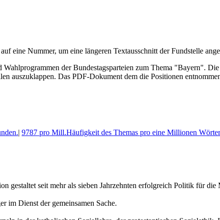
 auf eine Nummer, um eine längeren Textausschnitt der Fundstelle an
Wahl­program­men der Bundes­tags­parteien zum Thema "Bayern". Die Pos
len aus­zu­klappen. Das PDF-Dokument dem die Posi­tionen entnommen 
unden.
|
9787 pro Mill.
Häufigkeit des Themas pro eine Millionen Wörte
ltet seit mehr als sieben Jahrzehnten erfolgreich Politik für die
ger im Dienst der gemeinsamen Sache.