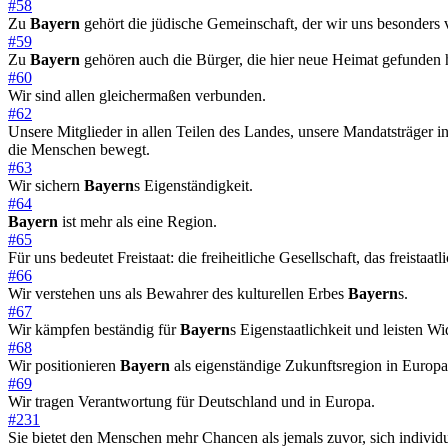
#58
Zu
Bayern
gehört die jüdische Gemeinschaft, der wir uns besonders v
#59
Zu
Bayern
gehören auch die Bürger, die hier neue Heimat gefunden 
#60
Wir sind allen gleichermaßen verbunden.
#62
Unsere Mitglieder in allen Teilen des Landes, unsere Mandatsträger 
die Menschen bewegt.
#63
Wir sichern
Bayern
s Eigenständigkeit.
#64
Bayern
ist mehr als eine Region.
#65
Für uns bedeutet Freistaat: die freiheitliche Gesellschaft, das freista
#66
Wir verstehen uns als Bewahrer des kulturellen Erbes
Bayern
s.
#67
Wir kämpfen beständig für
Bayern
s Eigenstaatlichkeit und leisten W
#68
Wir positionieren
Bayern
als eigenständige Zukunftsregion in Europa
#69
Wir tragen Verantwortung für Deutschland und in Europa.
#231
Sie bietet den Menschen mehr Chancen als jemals zuvor, sich individue