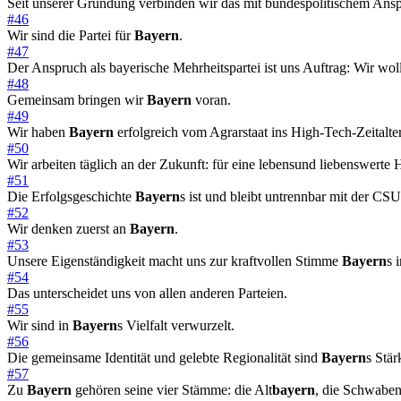
Seit unserer Gründung verbinden wir das mit bundespolitischem Ans
#46
Wir sind die Partei für
Bayern
.
#47
Der Anspruch als bayerische Mehrheitspartei ist uns Auftrag: Wir wo
#48
Gemeinsam bringen wir
Bayern
voran.
#49
Wir haben
Bayern
erfolgreich vom Agrarstaat ins High-Tech-Zeitalter
#50
Wir arbeiten täglich an der Zukunft: für eine lebensund liebenswerte 
#51
Die Erfolgsgeschichte
Bayern
s ist und bleibt untrennbar mit der CS
#52
Wir denken zuerst an
Bayern
.
#53
Unsere Eigenständigkeit macht uns zur kraftvollen Stimme
Bayern
s 
#54
Das unterscheidet uns von allen anderen Parteien.
#55
Wir sind in
Bayern
s Vielfalt verwurzelt.
#56
Die gemeinsame Identität und gelebte Regionalität sind
Bayern
s Stär
#57
Zu
Bayern
gehören seine vier Stämme: die Alt
bayern
, die Schwaben