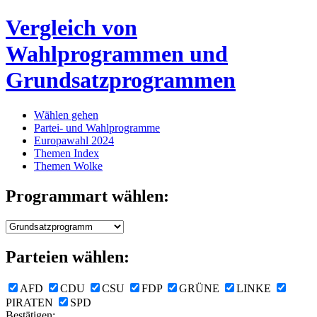
Vergleich von
Wahlprogrammen und
Grundsatzprogrammen
Wählen gehen
Partei- und Wahlprogramme
Europawahl 2024
Themen Index
Themen Wolke
Programmart wählen:
Parteien wählen:
AFD
CDU
CSU
FDP
GRÜNE
LINKE
PIRATEN
SPD
Bestätigen: