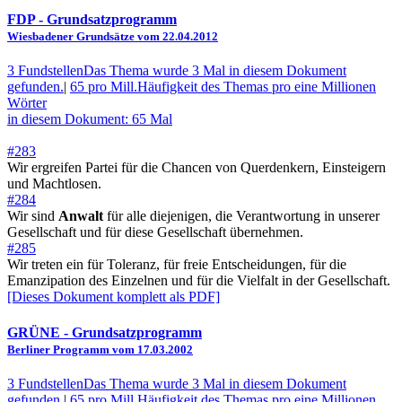
FDP
- Grundsatzprogramm
Wiesbadener Grundsätze vom 22.04.2012
3 Fundstellen
Das Thema wurde 3 Mal in diesem Dokument
gefunden.
|
65 pro Mill.
Häufigkeit des Themas pro eine Millionen
Wörter
in diesem Dokument: 65 Mal
#283
Wir ergreifen Partei für die Chancen von Querdenkern, Einsteigern
und Machtlosen.
#284
Wir sind
Anwalt
für alle diejenigen, die Verantwortung in unserer
Gesellschaft und für diese Gesellschaft übernehmen.
#285
Wir treten ein für Toleranz, für freie Entscheidungen, für die
Emanzipation des Einzelnen und für die Vielfalt in der Gesellschaft.
[Dieses Dokument komplett als PDF]
GRÜNE
- Grundsatzprogramm
Berliner Programm vom 17.03.2002
3 Fundstellen
Das Thema wurde 3 Mal in diesem Dokument
gefunden.
|
65 pro Mill.
Häufigkeit des Themas pro eine Millionen