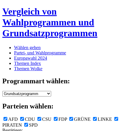
Vergleich von
Wahlprogrammen und
Grundsatzprogrammen
Wählen gehen
Partei- und Wahlprogramme
Europawahl 2024
Themen Index
Themen Wolke
Programmart wählen:
Parteien wählen:
AFD
CDU
CSU
FDP
GRÜNE
LINKE
PIRATEN
SPD
Bestätigen: