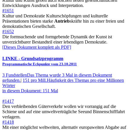
Kultur und Kunst geben auch solchen neuen gesellschaftlichen
Entwicklungen Ausdruck und Interpretation.
#1651
Kultur und Demokratie Kulturschöpfungen und kulturelle
Präsentationen bieten starke
Antrieb
skräfte hin zu einer freien und
demokratischen Gesellschaft.
#1652
Die formsuchende und formgebende Dynamik der Kunst ist
unverzichtbarer Bestandteil einer lebendigen Demokratie.
[Dieses Dokument komplett als PDF]
LINKE
- Grundsatzprogramm
Programmatische Eckpunkte vom 23.10.2011
3 Fundstellen
Das Thema wurde 3 Mal in diesem Dokument
gefunden.
|
151 pro Mill.
Häufigkeit des Themas pro eine Millionen
Wörter
in diesem Dokument: 151 Mal
#1417
Den verbleibenden Güterverkehr wollen wir vorrangig auf die
Schiene und auf eine umweltverträgliche Seeund Binnenschifffahrt
verlagern.
#1418
Mit einer möglichst weltweiten, alternativ europaweiten Abgabe auf