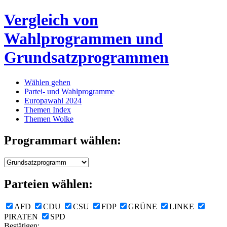
Vergleich von
Wahlprogrammen und
Grundsatzprogrammen
Wählen gehen
Partei- und Wahlprogramme
Europawahl 2024
Themen Index
Themen Wolke
Programmart wählen:
Parteien wählen:
AFD
CDU
CSU
FDP
GRÜNE
LINKE
PIRATEN
SPD
Bestätigen: