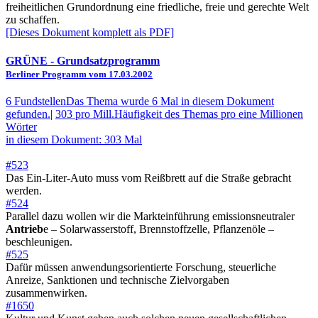
freiheitlichen Grundordnung eine friedliche, freie und gerechte Welt
zu schaffen.
[Dieses Dokument komplett als PDF]
GRÜNE
- Grundsatzprogramm
Berliner Programm vom 17.03.2002
6 Fundstellen
Das Thema wurde 6 Mal in diesem Dokument
gefunden.
|
303 pro Mill.
Häufigkeit des Themas pro eine Millionen
Wörter
in diesem Dokument: 303 Mal
#523
Das Ein-Liter-Auto muss vom Reißbrett auf die Straße gebracht
werden.
#524
Parallel dazu wollen wir die Markteinführung emissionsneutraler
Antrieb
e – Solarwasserstoff, Brennstoffzelle, Pflanzenöle –
beschleunigen.
#525
Dafür müssen anwendungsorientierte Forschung, steuerliche
Anreize, Sanktionen und technische Zielvorgaben
zusammenwirken.
#1650