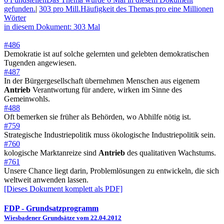
gefunden.
|
303 pro Mill.
Häufigkeit des Themas pro eine Millionen
Wörter
in diesem Dokument: 303 Mal
#486
Demokratie ist auf solche gelernten und gelebten demokratischen
Tugenden angewiesen.
#487
In der Bürgergesellschaft übernehmen Menschen aus eigenem
Antrieb
Verantwortung für andere, wirken im Sinne des
Gemeinwohls.
#488
Oft bemerken sie früher als Behörden, wo Abhilfe nötig ist.
#759
Strategische Industriepolitik muss ökologische Industriepolitik sein.
#760
kologische Marktanreize sind
Antrieb
des qualitativen Wachstums.
#761
Unsere Chance liegt darin, Problemlösungen zu entwickeln, die sich
weltweit anwenden lassen.
[Dieses Dokument komplett als PDF]
FDP
- Grundsatzprogramm
Wiesbadener Grundsätze vom 22.04.2012