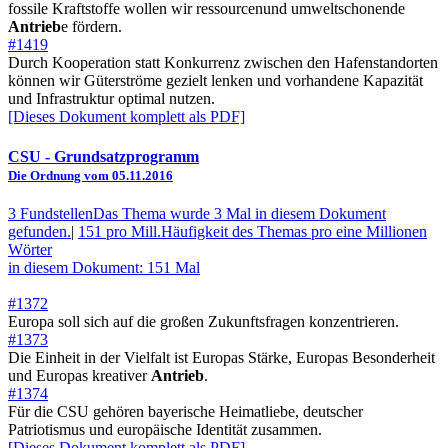
fossile Kraftstoffe wollen wir ressourcenund umweltschonende
Antrieb
e fördern.
#1419
Durch Kooperation statt Konkurrenz zwischen den Hafenstandorten
können wir Güterströme gezielt lenken und vorhandene Kapazität
und Infrastruktur optimal nutzen.
[Dieses Dokument komplett als PDF]
CSU
- Grundsatzprogramm
Die Ordnung vom 05.11.2016
3 Fundstellen
Das Thema wurde 3 Mal in diesem Dokument
gefunden.
|
151 pro Mill.
Häufigkeit des Themas pro eine Millionen
Wörter
in diesem Dokument: 151 Mal
#1372
Europa soll sich auf die großen Zukunftsfragen konzentrieren.
#1373
Die Einheit in der Vielfalt ist Europas Stärke, Europas Besonderheit
und Europas kreativer
Antrieb
.
#1374
Für die CSU gehören bayerische Heimatliebe, deutscher
Patriotismus und europäische Identität zusammen.
[Dieses Dokument komplett als PDF]