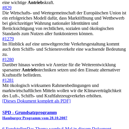
eine wichtige
Antrieb
skraft.
#829
Die Wirtschafts- und Wertegemeinschaft der Europäischen Union ist
ein erfolgreiches Modell dafür, dass Marktöffnung und Wettbewerb
bei gleichzeitiger Wahrung nationaler Identitäten und
Berücksichtigung von rechtlichen, sozialen und ökologischen
Standards zum Nutzen aller funktionieren können.
#1279
Im Hinblick auf eine umweltgerechte Verkehrsgestaltung kommt
auch dem Schiffs- und Schienenverkehr eine wachsende Bedeutung
zu.
#1280
Darüber hinaus werden wir Anreize für die Weiterentwicklung
sparsamer
Antrieb
stechniken setzen und den Einsatz alternativer
Kraftstoffe befördern.
#1281
Mit ökologisch wirksamen Rahmenbedingungen und
marktwirtschaftlichen Mitteln wollen wir die Klimaverträglichkeit
des Luft-, Schiffs- und Kraftfahrzeugverkehrs erhöhen.
[Dieses Dokument komplett als PDF]
SPD
- Grundsatzprogramm
Hamburger Programm vom 28.10.2007
6 Fundstellen
Das Thema wurde 6 Mal in diesem Dokument