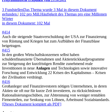
Programmatische Eckpunkte vom 23.10.2011
3 Fundstellen
Das Thema wurde 3 Mal in diesem Dokument
gefunden.
|
102 pro Mill.
Häufigkeit des Themas pro eine Millionen
Wörter
in diesem Dokument: 102 Mal
#414
Auch die steigende Staatsverschuldung der USA zur Finanzierung
von Rüstung und Kriegen hat zum Aufblähen der Finanzblase
beigetragen.
#415
In den großen Wirtschaftskonzernen selbst haben
schuldenfinanzierte Übernahmen und Aktienrückkaufprogramme
zur Steigerung der kurzfristigen Rendite zunehmend reale
Investitionen in neue
Anlagen
und Technologien sowie innovative
Forschung und Entwicklung 22 Krisen des Kapitalismus – Krisen
der Zivilisation verdrängt.
#416
Großanleger und Finanzinvestoren nötigen Unternehmen, in deren
Aktien sie oft nur für kurze Zeit investieren, zu rücksichtslosen
Rationalisierungsschüben, zur Abtrennung von weniger rentablen
Firmenteilen, zur Senkung von Löhnen, Arbeitsund Sozialstandards.
[Dieses Dokument komplett als PDF]