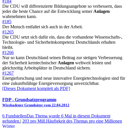
#184
Die CDU will differenzierte Bildungsangebote so verbessern, dass
jeder die beste Chance auf die Entwicklung seiner
Anlagen
wahrnehmen kann.
#185
Der Mensch entfaltet sich auch in der Arbeit.
#1265
Die CDU setzt sich dafür ein, dass die vorhandene Wissenschafts-,
Technologie- und Sicherheitskompetenz Deutschlands erhalten
bleibt.
#1266
Nur so kann Deutschland seinen Beitrag zur stetigen Verbesserung
der Sicherheit kerntechnischer
Anlagen
weltweit leisten und
gleichzeitig Arbeitsplätze in Deutschland sichern.
#1267
Energieforschung und neue innovative Energietechnologien sind für
eine zukunftsfähige Energieversorgung unverzichtbar.
[Dieses Dokument komplett als PDF]
FDP
- Grundsatzprogramm
Wiesbadener Grundsätze vom 22.04.2012
6 Fundstellen
Das Thema wurde 6 Mal in diesem Dokument
gefunden.
|
203 pro Mill.
Häufigkeit des Themas pro eine Millionen
Wörter