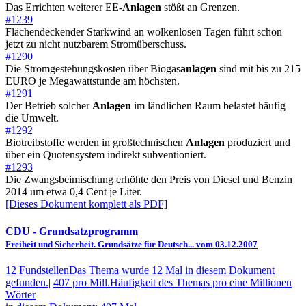
Das Errichten weiterer EE-
Anlagen
stößt an Grenzen.
#1239
Flächendeckender Starkwind an wolkenlosen Tagen führt schon
jetzt zu nicht nutzbarem Stromüberschuss.
#1290
Die Stromgestehungskosten über Biogas
anlagen
sind mit bis zu 215
EURO je Megawattstunde am höchsten.
#1291
Der Betrieb solcher
Anlagen
im ländlichen Raum belastet häufig
die Umwelt.
#1292
Biotreibstoffe werden in großtechnischen
Anlagen
produziert und
über ein Quotensystem indirekt subventioniert.
#1293
Die Zwangsbeimischung erhöhte den Preis von Diesel und Benzin
2014 um etwa 0,4 Cent je Liter.
[Dieses Dokument komplett als PDF]
CDU
- Grundsatzprogramm
Freiheit und Sicherheit. Grundsätze für Deutsch... vom 03.12.2007
12 Fundstellen
Das Thema wurde 12 Mal in diesem Dokument
gefunden.
|
407 pro Mill.
Häufigkeit des Themas pro eine Millionen
Wörter