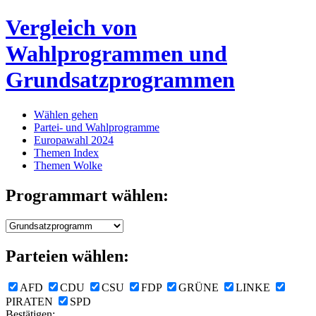
Vergleich von
Wahlprogrammen und
Grundsatzprogrammen
Wählen gehen
Partei- und Wahlprogramme
Europawahl 2024
Themen Index
Themen Wolke
Programmart wählen:
Parteien wählen:
AFD
CDU
CSU
FDP
GRÜNE
LINKE
PIRATEN
SPD
Bestätigen: