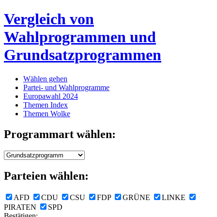
Vergleich von
Wahlprogrammen und
Grundsatzprogrammen
Wählen gehen
Partei- und Wahlprogramme
Europawahl 2024
Themen Index
Themen Wolke
Programmart wählen:
Parteien wählen:
AFD
CDU
CSU
FDP
GRÜNE
LINKE
PIRATEN
SPD
Bestätigen: