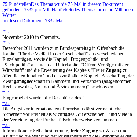
75 Fundstellen
Das Thema wurde 75 Mal in diesem Dokument
gefunden.
|
5332 pro Mill.
Häufigkeit des Themas pro eine Millionen
Wörter
in diesem Dokument: 5332 Mal
#12
November 2010 in Chemnitz.
#13
Dezember 2011 wurden zum Bundesparteitag in Offenbach die
Kapitel "Für die Vielfalt in der Gesellschaft" aus verschiedenen
Einzelanträgen, sowie die Kapitel "Drogenpolitik" und
"Suchtpolitik" als auch das Unterkapitel "Offene Verträge mit der
Wirtschaft" und die Erweiterung des Kapitels "Freier
Zugang
zu
öffentlichen Inhalten" und das zusätzliche Kapitel "Abschaffung der
Zwangsmitgliedschaft in Kammern und Verbänden (ausgenommen
Rechtsanwalts-, Notar- und Ärztekammern)" beschlossen.
#14
Eingearbeitet wurden die Beschlüsse des 2.
#22
Die Angst vor internationalem Terrorismus lässt vermeintliche
Sicherheit vor Freiheit als wichtigstes Gut erscheinen – und viele in
der Verteidigung der Freiheit fälschlicherweise verstummen.
#23
Informationelle Selbstbestimmung, freier
Zugang
zu Wissen und
Kultur und die Wahrung der Privatsphäre sind die Grundpfeiler der