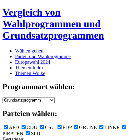
Vergleich von
Wahlprogrammen und
Grundsatzprogrammen
Wählen gehen
Partei- und Wahlprogramme
Europawahl 2024
Themen Index
Themen Wolke
Programmart wählen:
Parteien wählen:
AFD
CDU
CSU
FDP
GRÜNE
LINKE
PIRATEN
SPD
Bestätigen: