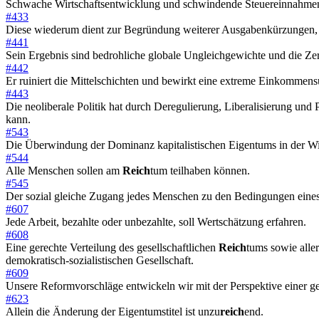
Schwache Wirtschaftsentwicklung und schwindende Steuereinnahme
#433
Diese wiederum dient zur Begründung weiterer Ausgabenkürzungen, v
#441
Sein Ergebnis sind bedrohliche globale Ungleichgewichte und die Zer
#442
Er ruiniert die Mittelschichten und bewirkt eine extreme Einkomme
#443
Die neoliberale Politik hat durch Deregulierung, Liberalisierung und 
kann.
#543
Die Überwindung der Dominanz kapitalistischen Eigentums in der Wirt
#544
Alle Menschen sollen am
Reich
tum teilhaben können.
#545
Der sozial gleiche Zugang jedes Menschen zu den Bedingungen eines
#607
Jede Arbeit, bezahlte oder unbezahlte, soll Wertschätzung erfahren.
#608
Eine gerechte Verteilung des gesellschaftlichen
Reich
tums sowie alle
demokratisch-sozialistischen Gesellschaft.
#609
Unsere Reformvorschläge entwickeln wir mit der Perspektive einer ge
#623
Allein die Änderung der Eigentumstitel ist unzu
reich
end.