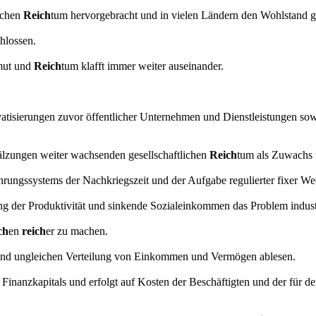
lichen
Reich
tum hervorgebracht und in vielen Ländern den Wohlstand g
hlossen.
rmut und
Reich
tum klafft immer weiter auseinander.
atisierungen zuvor öffentlicher Unternehmen und Dienstleistungen sowi
älzungen weiter wachsenden gesellschaftlichen
Reich
tum als Zuwachs 
gssystems der Nachkriegszeit und der Aufgabe regulierter fixer Wech
 der Produktivität und sinkende Sozialeinkommen das Problem industri
ch
en
reich
er zu machen.
ehmend ungleichen Verteilung von Einkommen und Vermögen ablesen.
s Finanzkapitals und erfolgt auf Kosten der Beschäftigten und der für 