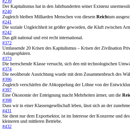
#239
Der Kapitalismus hat in den Jahrhunderten seiner Existenz unermess
#240
Zugleich bleiben Milliarden Menschen von diesem
Reich
tum ausgesc
#241
Die soziale Ungleichheit ist größer geworden, die Kluft zwischen A
#242
Das gilt national und erst recht international.
#372
Umfassende 20 Krisen des Kapitalismus – Krisen der Zivilisation Priv
Anlagesphären.
#373
Die herrschende Klasse versucht, sich den mit technologischen Umw
#374
Die neoliberale Ausrichtung wurde mit dem Zusammenbruch des Währun
#396
Zugleich verschärfen die Abkoppelung der Löhne von der Entwicklung
#397
Eine Ökonomie der Enteignung macht Mehrheiten ärmer, um die
Rei
#398
Dass wir in einer Klassengesellschaft leben, lässt sich an der zun
#431
Sie dient nur dem Exportsektor, ist im Interesse der Konzerne und de
kleineren und mittleren Betriebe.
#432