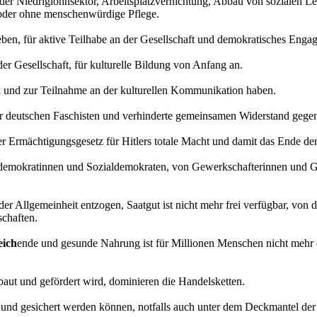
er Niedriglohnsektor, Arbeitsplatzvernichtung, Abbau von sozialen L
 oder ohne menschenwürdige Pflege.
Leben, für aktive Teilhabe an der Gesellschaft und demokratisches Enga
er Gesellschaft, für kulturelle Bildung von Anfang an.
k und zur Teilnahme an der kulturellen Kommunikation haben.
der deutschen Faschisten und verhinderte gemeinsamen Widerstand geg
er Ermächtigungsgesetz für Hitlers totale Macht und damit das Ende d
mokratinnen und Sozialdemokraten, von Gewerkschafterinnen und Gew
der Allgemeinheit entzogen, Saatgut ist nicht mehr frei verfügbar, von 
chaften.
eich
ende und gesunde Nahrung ist für Millionen Menschen nicht mehr e
aut und gefördert wird, dominieren die Handelsketten.
 und gesichert werden können, notfalls auch unter dem Deckmantel der