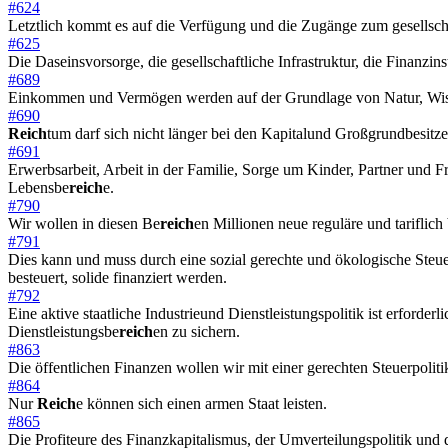
#624
Letztlich kommt es auf die Verfügung und die Zugänge zum gesellsch
#625
Die Daseinsvorsorge, die gesellschaftliche Infrastruktur, die Finanzi
#689
Einkommen und Vermögen werden auf der Grundlage von Natur, Wiss
#690
Reich
tum darf sich nicht länger bei den Kapitalund Großgrundbesitze
#691
Erwerbsarbeit, Arbeit in der Familie, Sorge um Kinder, Partner und F
Lebensbe
reich
e.
#790
Wir wollen in diesen Be
reich
en Millionen neue reguläre und tariflich
#791
Dies kann und muss durch eine sozial gerechte und ökologische Steue
besteuert, solide finanziert werden.
#792
Eine aktive staatliche Industrieund Dienstleistungspolitik ist erford
Dienstleistungsbe
reich
en zu sichern.
#863
Die öffentlichen Finanzen wollen wir mit einer gerechten Steuerpolit
#864
Nur
Reich
e können sich einen armen Staat leisten.
#865
Die Profiteure des Finanzkapitalismus, der Umverteilungspolitik und