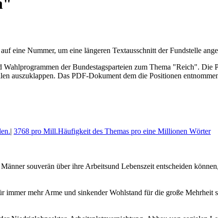
h"
 auf eine Nummer, um eine längeren Textausschnitt der Fundstelle an
ahl­program­men der Bundes­tags­parteien zum Thema "Reich". Die Posi
len aus­zu­klappen. Das PDF-Dokument dem die Posi­tionen entnommen 
en.
|
3768 pro Mill.
Häufigkeit des Themas pro eine Millionen Wörter
 Männer souverän über ihre Arbeitsund Lebenszeit entscheiden können,
r immer mehr Arme und sinkender Wohlstand für die große Mehrheit sin