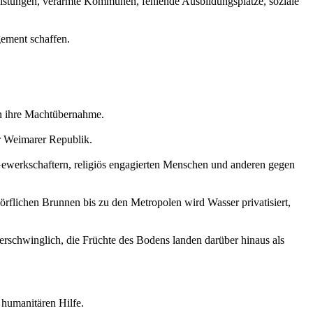
eistungen, verarmte Kommunen, fehlende Ausbildungsplätze, soziale
gement schaffen.
en ihre Machtübernahme.
er Weimarer Republik.
erkschaftern, religiös engagierten Menschen und anderen gegen
dörflichen Brunnen bis zu den Metropolen wird Wasser privatisiert,
rschwinglich, die Früchte des Bodens landen darüber hinaus als
 humanitären Hilfe.