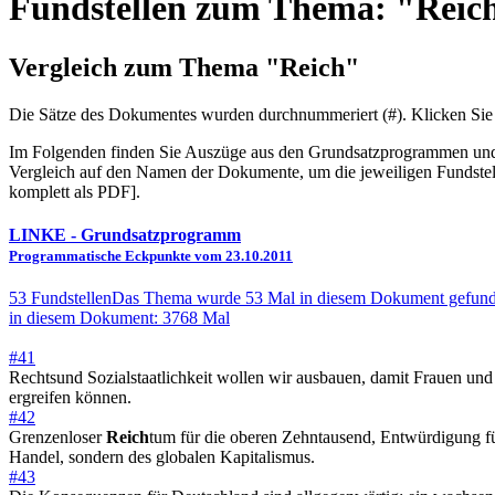
Fundstellen zum Thema: "Reic
Vergleich zum Thema "Reich"
Die Sätze des Dokum­entes wurden durch­nummeriert (#). Klicken Sie
Im Folgenden finden Sie Auszüge aus den Grundsatz­program­men und W
Vergleich auf den Namen der Dokumente, um die jeweiligen Fundstel
komplett als PDF].
LINKE
- Grundsatzprogramm
Programmatische Eckpunkte vom 23.10.2011
53 Fundstellen
Das Thema wurde 53 Mal in diesem Dokument gefund
in diesem Dokument: 3768 Mal
#41
Rechtsund Sozialstaatlichkeit wollen wir ausbauen, damit Frauen und
ergreifen können.
#42
Grenzenloser
Reich
tum für die oberen Zehntausend, Entwürdigung fü
Handel, sondern des globalen Kapitalismus.
#43