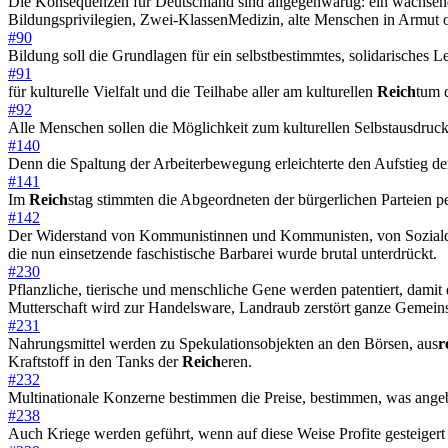
Die Konsequenzen für Deutschland sind allgegenwärtig: ein wachsend
Bildungsprivilegien, Zwei-KlassenMedizin, alte Menschen in Armut
#90
Bildung soll die Grundlagen für ein selbstbestimmtes, solidarisches 
#91
für kulturelle Vielfalt und die Teilhabe aller am kulturellen
Reich
tum d
#92
Alle Menschen sollen die Möglichkeit zum kulturellen Selbstausdruc
#140
Denn die Spaltung der Arbeiterbewegung erleichterte den Aufstieg 
#141
Im
Reich
stag stimmten die Abgeordneten der bürgerlichen Parteien p
#142
Der Widerstand von Kommunistinnen und Kommunisten, von Sozialde
die nun einsetzende faschistische Barbarei wurde brutal unterdrückt.
#230
Pflanzliche, tierische und menschliche Gene werden patentiert, damit 
Mutterschaft wird zur Handelsware, Landraub zerstört ganze Gemeins
#231
Nahrungsmittel werden zu Spekulationsobjekten an den Börsen, aus
r
Kraftstoff in den Tanks der
Reich
eren.
#232
Multinationale Konzerne bestimmen die Preise, bestimmen, was angeb
#238
Auch Kriege werden geführt, wenn auf diese Weise Profite gesteigert