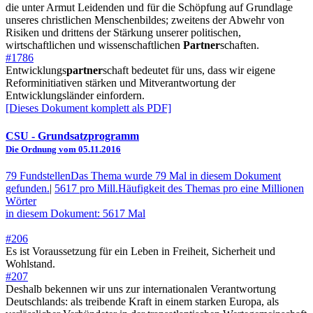
die unter Armut Leidenden und für die Schöpfung auf Grundlage
unseres christlichen Menschenbildes; zweitens der Abwehr von
Risiken und drittens der Stärkung unserer politischen,
wirtschaftlichen und wissenschaftlichen
Partner
schaften.
#1786
Entwicklungs
partner
schaft bedeutet für uns, dass wir eigene
Reforminitiativen stärken und Mitverantwortung der
Entwicklungsländer einfordern.
[Dieses Dokument komplett als PDF]
CSU
- Grundsatzprogramm
Die Ordnung vom 05.11.2016
79 Fundstellen
Das Thema wurde 79 Mal in diesem Dokument
gefunden.
|
5617 pro Mill.
Häufigkeit des Themas pro eine Millionen
Wörter
in diesem Dokument: 5617 Mal
#206
Es ist Voraussetzung für ein Leben in Freiheit, Sicherheit und
Wohlstand.
#207
Deshalb bekennen wir uns zur internationalen Verantwortung
Deutschlands: als treibende Kraft in einem starken Europa, als