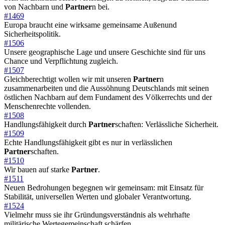
von Nachbarn und
Partner
n bei.
#1469
Europa braucht eine wirksame gemeinsame Außenund
Sicherheitspolitik.
#1506
Unsere geographische Lage und unsere Geschichte sind für uns
Chance und Verpflichtung zugleich.
#1507
Gleichberechtigt wollen wir mit unseren
Partner
n
zusammenarbeiten und die Aussöhnung Deutschlands mit seinen
östlichen Nachbarn auf dem Fundament des Völkerrechts und der
Menschenrechte vollenden.
#1508
Handlungsfähigkeit durch
Partner
schaften: Verlässliche Sicherheit.
#1509
Echte Handlungsfähigkeit gibt es nur in verlässlichen
Partner
schaften.
#1510
Wir bauen auf starke
Partner
.
#1511
Neuen Bedrohungen begegnen wir gemeinsam: mit Einsatz für
Stabilität, universellen Werten und globaler Verantwortung.
#1524
Vielmehr muss sie ihr Gründungsverständnis als wehrhafte
militärische Wertegemeinschaft schärfen.