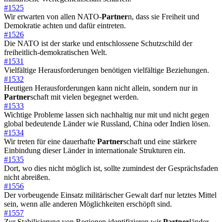
#1525
Wir erwarten von allen NATO-
Partner
n, dass sie Freiheit und
Demokratie achten und dafür eintreten.
#1526
Die NATO ist der starke und entschlossene Schutzschild der
freiheitlich-demokratischen Welt.
#1531
Vielfältige Herausforderungen benötigen vielfältige Beziehungen.
#1532
Heutigen Herausforderungen kann nicht allein, sondern nur in
Partner
schaft mit vielen begegnet werden.
#1533
Wichtige Probleme lassen sich nachhaltig nur mit und nicht gegen
global bedeutende Länder wie Russland, China oder Indien lösen.
#1534
Wir treten für eine dauerhafte
Partner
schaft und eine stärkere
Einbindung dieser Länder in internationale Strukturen ein.
#1535
Dort, wo dies nicht möglich ist, sollte zumindest der Gesprächsfaden
nicht abreißen.
#1556
Der vorbeugende Einsatz militärischer Gewalt darf nur letztes Mittel
sein, wenn alle anderen Möglichkeiten erschöpft sind.
#1557
Zur Stabilisierung von Regionen identifizieren wir
Partner
länder,