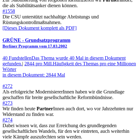
die als Stabilitätsanker dienen können.
#1558
Die CSU unterstützt nachhaltige Abrüstungs und
Rüstungskontrollmaßnahmen.
[Dieses Dokument komplett als PDF]
GRÜNE
- Grundsatzprogramm
Berliner Programm vom 17.03.2002
40 Fundstellen
Das Thema wurde 40 Mal in diesem Dokument
gefunden.
|
2844 pro Mill.
Häufigkeit des Themas pro eine Millionen
Wörter
in diesem Dokument: 2844 Mal
#272
Als erfolgreiche ModernisiererInnen haben wir die Grundlage
geschaffen für breite gesellschaftliche Reformbündnisse.
#273
Wir finden heute
Partner
Innen auch dort, wo vor Jahrzehnten nur
Widerstand zu finden war.
#274
Dabei wissen wir, dass zur Erreichung des grundlegenden
gesellschaftlichen Wandels, für den wir eintreten, auch weiterhin
viele Kämpfe auszufechten sein werden.