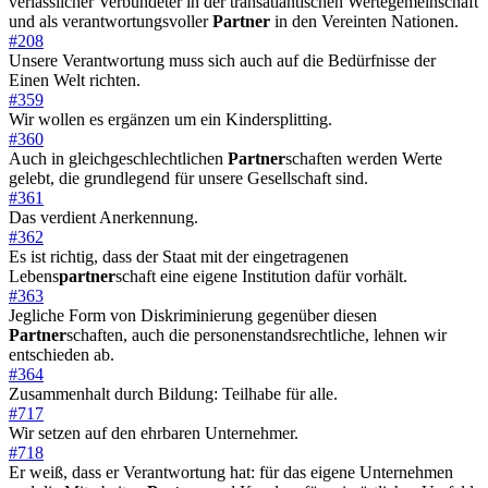
verlässlicher Verbündeter in der transatlantischen Wertegemeinschaft
und als verantwortungsvoller
Partner
in den Vereinten Nationen.
#208
Unsere Verantwortung muss sich auch auf die Bedürfnisse der
Einen Welt richten.
#359
Wir wollen es ergänzen um ein Kindersplitting.
#360
Auch in gleichgeschlechtlichen
Partner
schaften werden Werte
gelebt, die grundlegend für unsere Gesellschaft sind.
#361
Das verdient Anerkennung.
#362
Es ist richtig, dass der Staat mit der eingetragenen
Lebens
partner
schaft eine eigene Institution dafür vorhält.
#363
Jegliche Form von Diskriminierung gegenüber diesen
Partner
schaften, auch die personenstandsrechtliche, lehnen wir
entschieden ab.
#364
Zusammenhalt durch Bildung: Teilhabe für alle.
#717
Wir setzen auf den ehrbaren Unternehmer.
#718
Er weiß, dass er Verantwortung hat: für das eigene Unternehmen