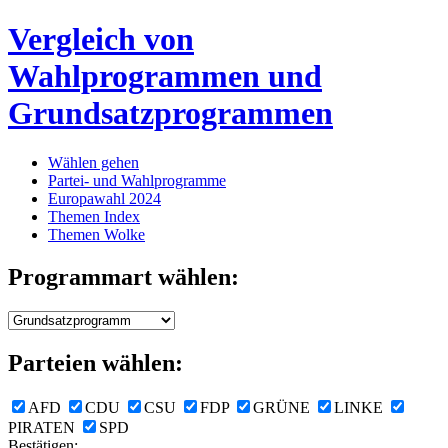
Vergleich von
Wahlprogrammen und
Grundsatzprogrammen
Wählen gehen
Partei- und Wahlprogramme
Europawahl 2024
Themen Index
Themen Wolke
Programmart wählen:
Parteien wählen:
AFD
CDU
CSU
FDP
GRÜNE
LINKE
PIRATEN
SPD
Bestätigen: