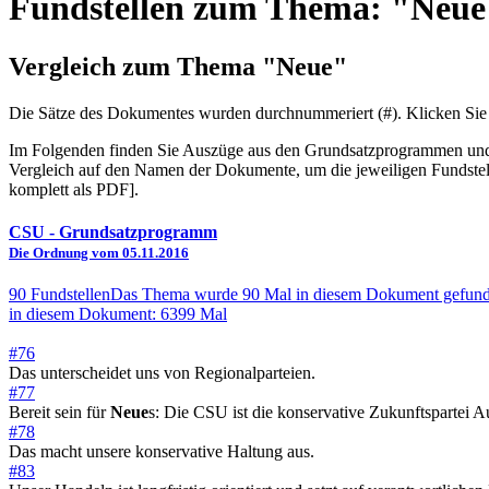
Fundstellen zum Thema: "Neue
Vergleich zum Thema "Neue"
Die Sätze des Dokum­entes wurden durch­nummeriert (#). Klicken Sie
Im Folgenden finden Sie Auszüge aus den Grundsatz­program­men und 
Vergleich auf den Namen der Dokumente, um die jeweiligen Fundstel
komplett als PDF].
CSU
- Grundsatzprogramm
Die Ordnung vom 05.11.2016
90 Fundstellen
Das Thema wurde 90 Mal in diesem Dokument gefund
in diesem Dokument: 6399 Mal
#76
Das unterscheidet uns von Regionalparteien.
#77
Bereit sein für
Neue
s: Die CSU ist die konservative Zukunftspartei
#78
Das macht unsere konservative Haltung aus.
#83