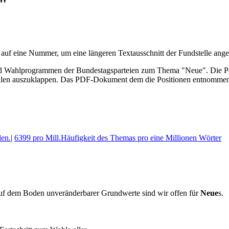
"
 auf eine Nummer, um eine längeren Textausschnitt der Fundstelle an
Wahl­program­men der Bundes­tags­parteien zum Thema "Neue". Die Posi­
len aus­zu­klappen. Das PDF-Dokument dem die Posi­tionen entnommen 
en.
|
6399 pro Mill.
Häufigkeit des Themas pro eine Millionen Wörter
 Auf dem Boden unveränderbarer Grundwerte sind wir offen für
Neue
s.