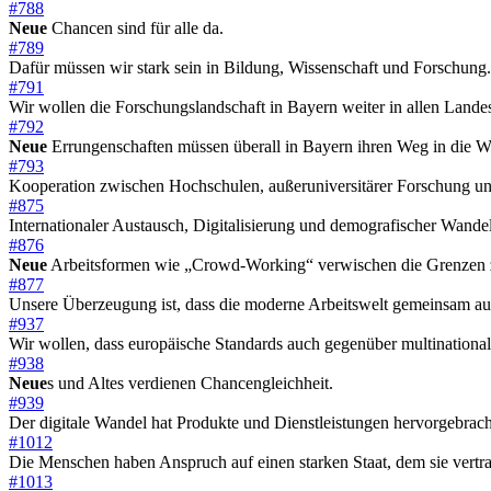
#788
Neue
Chancen sind für alle da.
#789
Dafür müssen wir stark sein in Bildung, Wissenschaft und Forschung.
#791
Wir wollen die Forschungslandschaft in Bayern weiter in allen Lande
#792
Neue
Errungenschaften müssen überall in Bayern ihren Weg in die W
#793
Kooperation zwischen Hochschulen, außeruniversitärer Forschung und W
#875
Internationaler Austausch, Digitalisierung und demografischer Wande
#876
Neue
Arbeitsformen wie „Crowd-Working“ verwischen die Grenzen zw
#877
Unsere Überzeugung ist, dass die moderne Arbeitswelt gemeinsam ausge
#937
Wir wollen, dass europäische Standards auch gegenüber multinationa
#938
Neue
s und Altes verdienen Chancengleichheit.
#939
Der digitale Wandel hat Produkte und Dienstleistungen hervorgebracht
#1012
Die Menschen haben Anspruch auf einen starken Staat, dem sie vertr
#1013