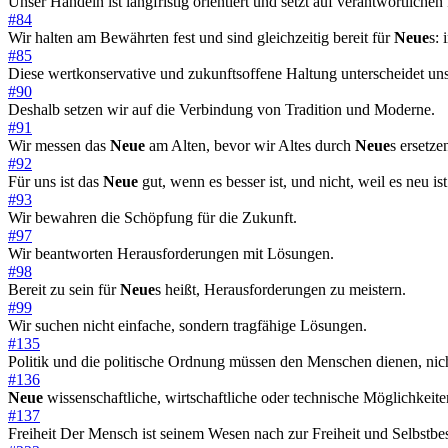
Unser Handeln ist langfristig orientiert und setzt auf verantwortlichen
#84
Wir halten am Bewährten fest und sind gleichzeitig bereit für
Neue
s: 
#85
Diese wertkonservative und zukunftsoffene Haltung unterscheidet uns
#90
Deshalb setzen wir auf die Verbindung von Tradition und Moderne.
#91
Wir messen das
Neue
am Alten, bevor wir Altes durch
Neue
s ersetze
#92
Für uns ist das
Neue
gut, wenn es besser ist, und nicht, weil es neu ist
#93
Wir bewahren die Schöpfung für die Zukunft.
#97
Wir beantworten Herausforderungen mit Lösungen.
#98
Bereit zu sein für
Neue
s heißt, Herausforderungen zu meistern.
#99
Wir suchen nicht einfache, sondern tragfähige Lösungen.
#135
Politik und die politische Ordnung müssen den Menschen dienen, nic
#136
Neue
wissenschaftliche, wirtschaftliche oder technische Möglichke
#137
Freiheit Der Mensch ist seinem Wesen nach zur Freiheit und Selbstb