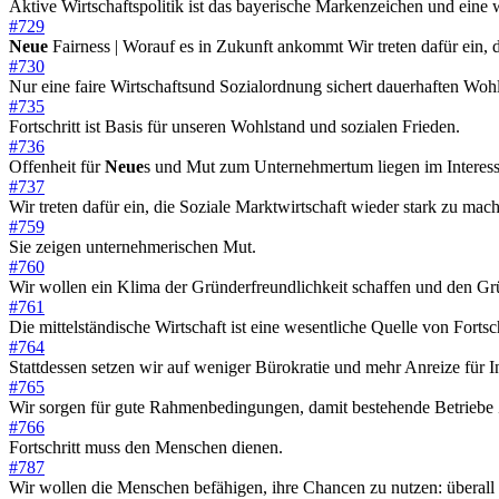
Aktive Wirtschaftspolitik ist das bayerische Markenzeichen und eine
#729
Neue
Fairness | Worauf es in Zukunft ankommt Wir treten dafür ein, 
#730
Nur eine faire Wirtschaftsund Sozialordnung sichert dauerhaften Woh
#735
Fortschritt ist Basis für unseren Wohlstand und sozialen Frieden.
#736
Offenheit für
Neue
s und Mut zum Unternehmertum liegen im Interesse
#737
Wir treten dafür ein, die Soziale Marktwirtschaft wieder stark zu mac
#759
Sie zeigen unternehmerischen Mut.
#760
Wir wollen ein Klima der Gründerfreundlichkeit schaffen und den Gr
#761
Die mittelständische Wirtschaft ist eine wesentliche Quelle von Forts
#764
Stattdessen setzen wir auf weniger Bürokratie und mehr Anreize für 
#765
Wir sorgen für gute Rahmenbedingungen, damit bestehende Betrieb
#766
Fortschritt muss den Menschen dienen.
#787
Wir wollen die Menschen befähigen, ihre Chancen zu nutzen: überall 