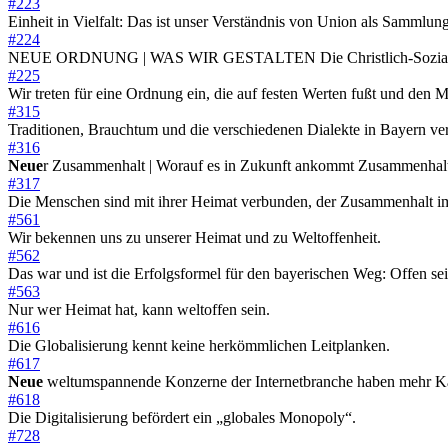
#223
Einheit in Vielfalt: Das ist unser Verständnis von Union als Samml
#224
NEUE ORDNUNG | WAS WIR GESTALTEN Die Christlich-Soziale Union g
#225
Wir treten für eine Ordnung ein, die auf festen Werten fußt und den 
#315
Traditionen, Brauchtum und die verschiedenen Dialekte in Bayern v
#316
Neue
r Zusammenhalt | Worauf es in Zukunft ankommt Zusammenhalt 
#317
Die Menschen sind mit ihrer Heimat verbunden, der Zusammenhalt im Fr
#561
Wir bekennen uns zu unserer Heimat und zu Weltoffenheit.
#562
Das war und ist die Erfolgsformel für den bayerischen Weg: Offen se
#563
Nur wer Heimat hat, kann weltoffen sein.
#616
Die Globalisierung kennt keine herkömmlichen Leitplanken.
#617
Neue
weltumspannende Konzerne der Internetbranche haben mehr Ka
#618
Die Digitalisierung befördert ein „globales Monopoly“.
#728