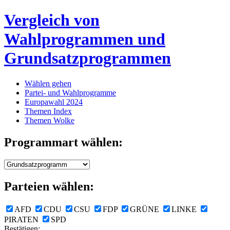
Vergleich von
Wahlprogrammen und
Grundsatzprogrammen
Wählen gehen
Partei- und Wahlprogramme
Europawahl 2024
Themen Index
Themen Wolke
Programmart wählen:
Parteien wählen:
AFD
CDU
CSU
FDP
GRÜNE
LINKE
PIRATEN
SPD
Bestätigen: