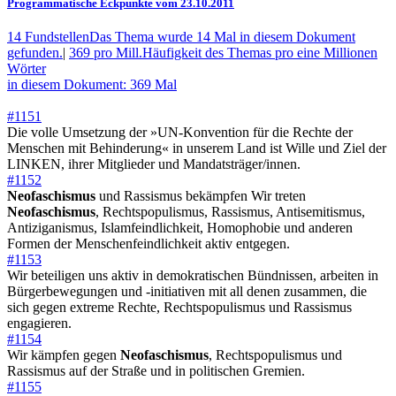
Programmatische Eckpunkte vom 23.10.2011
14 Fundstellen
Das Thema wurde 14 Mal in diesem Dokument
gefunden.
|
369 pro Mill.
Häufigkeit des Themas pro eine Millionen
Wörter
in diesem Dokument: 369 Mal
#1151
Die volle Umsetzung der »UN-Konvention für die Rechte der
Menschen mit Behinderung« in unserem Land ist Wille und Ziel der
LINKEN, ihrer Mitglieder und Mandatsträger/innen.
#1152
Neofaschismus
und Rassismus bekämpfen Wir treten
Neofaschismus
, Rechtspopulismus, Rassismus, Antisemitismus,
Antiziganismus, Islamfeindlichkeit, Homophobie und anderen
Formen der Menschenfeindlichkeit aktiv entgegen.
#1153
Wir beteiligen uns aktiv in demokratischen Bündnissen, arbeiten in
Bürgerbewegungen und -initiativen mit all denen zusammen, die
sich gegen extreme Rechte, Rechtspopulismus und Rassismus
engagieren.
#1154
Wir kämpfen gegen
Neofaschismus
, Rechtspopulismus und
Rassismus auf der Straße und in politischen Gremien.
#1155