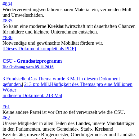
#834
Wiederverwertungsverfahren sparen Material ein, vermeiden Müll
und Umweltschäden.
#835
So kann eine moderne
Kreis
laufwirtschaft mit dauerhaften Chancen
für mittlere und kleinere Unternehmen entstehen.
#836
Notwendige und gewünschte Mobilität fördern wir.
[Dieses Dokument komplett als PDF]
CSU
- Grundsatzprogramm
Die Ordnung vom 05.11.2016
3 Fundstellen
Das Thema wurde 3 Mal in diesem Dokument
gefunden.
|
213 pro Mill.
Häufigkeit des Themas pro eine Millionen
Wörter
in diesem Dokument: 213 Mal
#61
Keine andere Partei ist vor Ort so tief verwurzelt wie die CSU.
#62
Unsere Mitglieder in allen Teilen des Landes, unsere Mandatsträger
in den Parlamenten, unsere Gemeinde-, Stadt-,
Kreis
und
Bezirksräte, unsere Bürgermeister, Oberbürgermeister und Landräte: