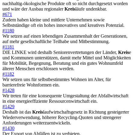
nachhaltig-ökologische Produkte oft so nicht durchgesetzt worden
und wäre der Ausbau regionaler
Kreis
läufe undenkbar.
#671
Zudem haben kleine und mittlere Unternehmen sowie
Selbstständige oft ein hohes innovatives und kreatives Potenzial.
#1180
Wir setzen auf einen lebendigen Zusammenhalt der Generationen,
auf mehr gesellschaftliche Teilhabe und Mitbestimmung.
#1181
DIE LINKE wird deshalb Seniorenvertretungen der Länder,
Kreis
e
und Kommunen unterstützen, damit mehr Mittel und Möglichkeiten
für Mobilität, Begegnung, Beratung und ein gutes Wohnumfeld
älterer Menschen erschlossen werden.
#1182
Wir setzen uns für selbstbestimmtes Wohnen im Alter, für
barrierefreie Wohnformen ein.
#1428
Wir treten für eine konsequente Umgestaltung der Abfallwirtschaft
in eine energieeffiziente Ressourcenwirtschaft ein.
#1429
Deshalb ist das
Kreis
laufwirtschaftsgesetz in Richtung gesteigerter
Wiederverwendung, höherer Recycling-Quoten und strengerer
Anforderungen weiterzuentwickeln.
#1430
Der Export von Abfällen ist zu verbieten.