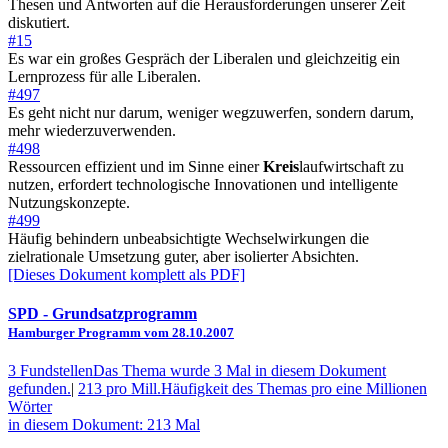
Thesen und Antworten auf die Herausforderungen unserer Zeit
diskutiert.
#15
Es war ein großes Gespräch der Liberalen und gleichzeitig ein
Lernprozess für alle Liberalen.
#497
Es geht nicht nur darum, weniger wegzuwerfen, sondern darum,
mehr wiederzuverwenden.
#498
Ressourcen effizient und im Sinne einer
Kreis
laufwirtschaft zu
nutzen, erfordert technologische Innovationen und intelligente
Nutzungskonzepte.
#499
Häufig behindern unbeabsichtigte Wechselwirkungen die
zielrationale Umsetzung guter, aber isolierter Absichten.
[Dieses Dokument komplett als PDF]
SPD
- Grundsatzprogramm
Hamburger Programm vom 28.10.2007
3 Fundstellen
Das Thema wurde 3 Mal in diesem Dokument
gefunden.
|
213 pro Mill.
Häufigkeit des Themas pro eine Millionen
Wörter
in diesem Dokument: 213 Mal