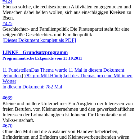
#424
Ebenso solche, die rechtsextremen Aktivitäten entgegentreten und
Menschen dabei helfen wollen, sich aus einschlägigen
Kreis
en zu
lösen.
#425
Geschlechter- und Familienpolitik Die Piratenpartei steht für eine
zeitgemäße Geschlechter- und Familienpolitik.
[Dieses Dokument komplett als PDF]
LINKE
- Grundsatzprogramm
Programmatische Eckpunkte vom 23.10.2011
11 Fundstellen
Das Thema wurde 11 Mal in diesem Dokument
gefunden.
|
782 pro Mill.
Häufigkeit des Themas pro eine Millionen
Wörter
in diesem Dokument: 782 Mal
#669
Kleine und mittlere Unternehmer Ein Ausgleich der Interessen von
freien Berufen, von Kleinunternehmen und den gewerkschaftlichen
Interessen der Lohnabhängigen ist lohnend für Demokratie und
Volkswirtschaft.
#670
Ohne den Mut und die Ausdauer von Handwerksbetrieben,
Erfinderinnen und Erfindern und Kleingewerbetreibenden wären