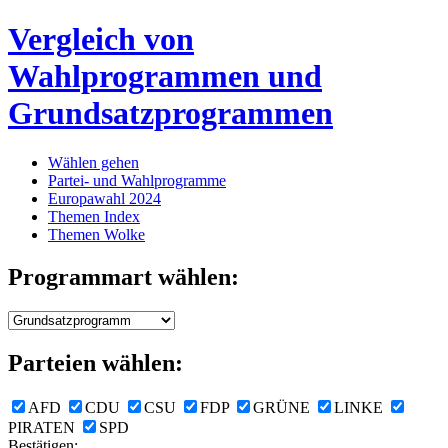
Vergleich von
Wahlprogrammen und
Grundsatzprogrammen
Wählen gehen
Partei- und Wahlprogramme
Europawahl 2024
Themen Index
Themen Wolke
Programmart wählen:
Parteien wählen:
AFD
CDU
CSU
FDP
GRÜNE
LINKE
PIRATEN
SPD
Bestätigen: