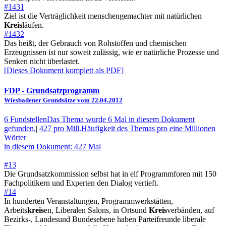
#1431
Ziel ist die Verträglichkeit menschengemachter mit natürlichen
Kreis
läufen.
#1432
Das heißt, der Gebrauch von Rohstoffen und chemischen
Erzeugnissen ist nur soweit zulässig, wie er natürliche Prozesse und
Senken nicht überlastet.
[Dieses Dokument komplett als PDF]
FDP
- Grundsatzprogramm
Wiesbadener Grundsätze vom 22.04.2012
6 Fundstellen
Das Thema wurde 6 Mal in diesem Dokument
gefunden.
|
427 pro Mill.
Häufigkeit des Themas pro eine Millionen
Wörter
in diesem Dokument: 427 Mal
#13
Die Grundsatzkommission selbst hat in elf Programmforen mit 150
Fachpolitikern und Experten den Dialog vertieft.
#14
In hunderten Veranstaltungen, Programmwerkstätten,
Arbeits
kreis
en, Liberalen Salons, in Ortsund
Kreis
verbänden, auf
Bezirks-, Landesund Bundesebene haben Parteifreunde liberale