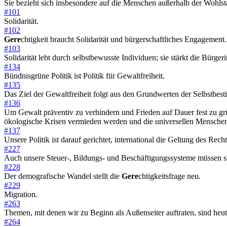
Sie bezieht sich insbesondere auf die Menschen außerhalb der Wohlst
#101
Solidarität.
#102
Gere
chtigkeit braucht Solidarität und bürgerschaftliches Engagement.
#103
Solidarität lebt durch selbstbewusste Individuen; sie stärkt die Bürge
#134
Bündnisgrüne Politik ist Politik für Gewaltfreiheit.
#135
Das Ziel der Gewaltfreiheit folgt aus den Grundwerten der Selbstbe
#136
Um Gewalt präventiv zu verhindern und Frieden auf Dauer fest zu g
ökologische Krisen vermieden werden und die universellen Mensche
#137
Unsere Politik ist darauf gerichtet, international die Geltung des 
#227
Auch unsere Steuer-, Bildungs- und Beschäftigungssysteme müssen 
#228
Der demografische Wandel stellt die
Gere
chtigkeitsfrage neu.
#229
Migration.
#263
Themen, mit denen wir zu Beginn als Außenseiter auftraten, sind he
#264