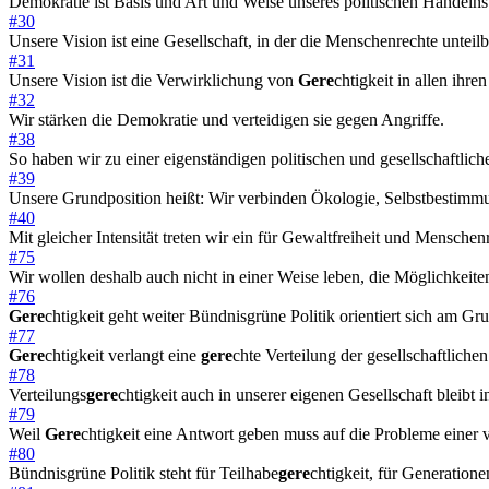
Demokratie ist Basis und Art und Weise unseres politischen Handelns
#30
Unsere Vision ist eine Gesellschaft, in der die Menschenrechte untei
#31
Unsere Vision ist die Verwirklichung von
Gere
chtigkeit in allen ihr
#32
Wir stärken die Demokratie und verteidigen sie gegen Angriffe.
#38
So haben wir zu einer eigenständigen politischen und gesellschaftli
#39
Unsere Grundposition heißt: Wir verbinden Ökologie, Selbstbestimmu
#40
Mit gleicher Intensität treten wir ein für Gewaltfreiheit und Menschen
#75
Wir wollen deshalb auch nicht in einer Weise leben, die Möglichkeit
#76
Gere
chtigkeit geht weiter Bündnisgrüne Politik orientiert sich am Gr
#77
Gere
chtigkeit verlangt eine
gere
chte Verteilung der gesellschaftliche
#78
Verteilungs
gere
chtigkeit auch in unserer eigenen Gesellschaft bleibt
#79
Weil
Gere
chtigkeit eine Antwort geben muss auf die Probleme einer 
#80
Bündnisgrüne Politik steht für Teilhabe
gere
chtigkeit, für Generatione