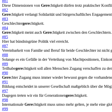
#81
Diese Dimensionen von
Gere
chtigkeit dürfen trotz praktischer Konfl
#82
Gere
chtigkeit verlangt Solidarität und bürgerschaftliches Engagement
#83
Geschlechter
gere
chtigkeit.
#84
Gere
chtigkeit meint auch
Gere
chtigkeit zwischen den Geschlechtern.
#85
Hier hat bündnisgrüne Politik viel erreicht.
#87
Vereinbarkeit von Familie und Beruf für beide Geschlechter ist nicht g
#88
Solange es ein Gefälle in der Verteilung von Machtpositionen, Einko
#89
Teilhabe
gere
chtigkeit soll allen Menschen Zugang verschaffen zu de
#90
Gere
chter Zugang muss immer wieder bewusst gegen die vorhandene so
#91
Bildung entscheidet in unserer Gesellschaft maßgeblich über die Mög
#97
Dagegen treten wir ein für Generationen
gere
chtigkeit.
#98
Internationale
Gere
chtigkeit muss umso mehr gelten, je mehr eine gl
#99