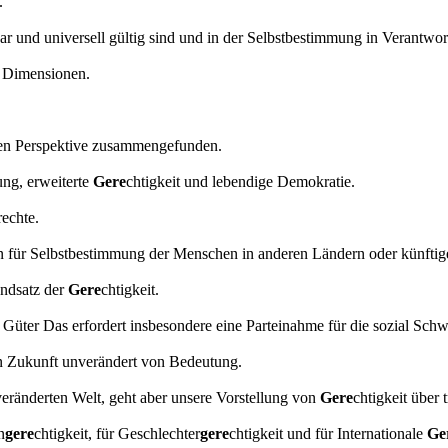
.
lbar und universell gültig sind und in der Selbstbestimmung in Verantwo
en Dimensionen.
chen Perspektive zusammengefunden.
ng, erweiterte
Gere
chtigkeit und lebendige Demokratie.
rechte.
en für Selbstbestimmung der Menschen in anderen Ländern oder künftige
undsatz der
Gere
chtigkeit.
n Güter Das erfordert insbesondere eine Parteinahme für die sozial Sch
 in Zukunft unverändert von Bedeutung.
veränderten Welt, geht aber unsere Vorstellung von
Gere
chtigkeit über 
n
gere
chtigkeit, für Geschlechter
gere
chtigkeit und für Internationale
Ge