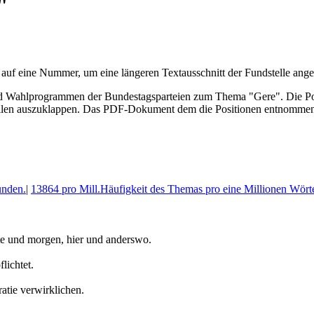
"
 auf eine Nummer, um eine längeren Textausschnitt der Fundstelle an
ahl­program­men der Bundes­tags­parteien zum Thema "Gere". Die Posi­
len aus­zu­klappen. Das PDF-Dokument dem die Posi­tionen entnommen 
unden.
|
13864 pro Mill.
Häufigkeit des Themas pro eine Millionen Wört
te und morgen, hier und anderswo.
flichtet.
ratie verwirklichen.