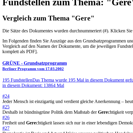
Fundstellen zum Thema: "Gere
Vergleich zum Thema "Gere"
Die Sätze des Dokum­entes wurden durch­nummeriert (#). Klicken Sie
Im Folgenden finden Sie Auszüge aus den Grundsatz­program­men und W
Vergleich auf den Namen der Dokumente, um die jeweiligen Fundstel
komplett als PDF].
GRÜNE
- Grundsatzprogramm
Berliner Programm vom 17.03.2002
195 Fundstellen
Das Thema wurde 195 Mal in diesem Dokument gef
in diesem Dokument: 13864 Mal
#24
Jeder Mensch ist einzigartig und verdient gleiche Anerkennung – heu
#25
Deshalb ist bündnisgrüne Politik dem Maßstab der
Gere
chtigkeit verp
#26
Freiheit und
Gere
chtigkeit lassen sich nur in einer lebendigen Demok
#27