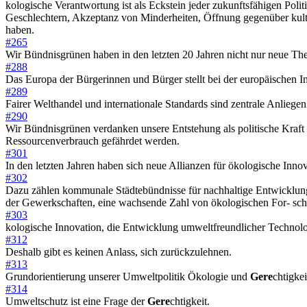
kologische Verantwortung ist als Eckstein jeder zukunftsfähigen Poli
Geschlechtern, Akzeptanz von Minderheiten, Öffnung gegenüber kulturel
haben.
#265
Wir Bündnisgrünen haben in den letzten 20 Jahren nicht nur neue The
#288
Das Europa der Bürgerinnen und Bürger stellt bei der europäischen In
#289
Fairer Welthandel und internationale Standards sind zentrale Anlieg
#290
Wir Bündnisgrünen verdanken unsere Entstehung als politische Kraf
Ressourcenverbrauch gefährdet werden.
#301
In den letzten Jahren haben sich neue Allianzen für ökologische Innov
#302
Dazu zählen kommunale Städtebündnisse für nachhaltige Entwicklung
der Gewerkschaften, eine wachsende Zahl von ökologischen For- schu
#303
kologische Innovation, die Entwicklung umweltfreundlicher Technolo
#312
Deshalb gibt es keinen Anlass, sich zurückzulehnen.
#313
Grundorientierung unserer Umweltpolitik Ökologie und
Gere
chtigkei
#314
Umweltschutz ist eine Frage der
Gere
chtigkeit.