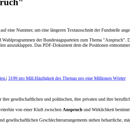
pruch"
 auf eine Nummer, um eine längeren Textausschnitt der Fundstelle an
Wahl­program­men der Bundes­tags­parteien zum Thema "Anspruch". Die 
len aus­zu­klappen. Das PDF-Dokument dem die Posi­tionen entnommen 
en.
|
3199 pro Mill.
Häufigkeit des Themas pro eine Millionen Wörter
hre gesellschaftlichen und politischen, ihre privaten und ihre berufl
eiterhin von einer Kluft zwischen
Anspruch
und Wirklichkeit bestimm
 gesellschaftlichen Geschlechterarrangements stehen beharrliche, männ