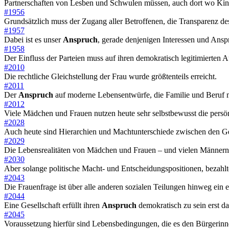
Partnerschaften von Lesben und Schwulen müssen, auch dort wo Kinder
#1956
Grundsätzlich muss der Zugang aller Betroffenen, die Transparenz des 
#1957
Dabei ist es unser
Anspruch
, gerade denjenigen Interessen und Anspr
#1958
Der Einfluss der Parteien muss auf ihren demokratisch legitimierten
#2010
Die rechtliche Gleichstellung der Frau wurde größtenteils erreicht.
#2011
Der
Anspruch
auf moderne Lebensentwürfe, die Familie und Beruf mi
#2012
Viele Mädchen und Frauen nutzen heute sehr selbstbewusst die persön
#2028
Auch heute sind Hierarchien und Machtunterschiede zwischen den Gesc
#2029
Die Lebensrealitäten von Mädchen und Frauen – und vielen Männ
#2030
Aber solange politische Macht- und Entscheidungspositionen, bezahlte 
#2043
Die Frauenfrage ist über alle anderen sozialen Teilungen hinweg ein e
#2044
Eine Gesellschaft erfüllt ihren
Anspruch
demokratisch zu sein erst 
#2045
Voraussetzung hierfür sind Lebensbedingungen, die es den Bürgerinnen