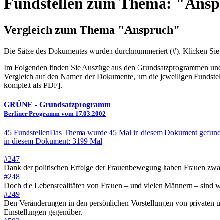
Fundstellen zum Thema: "Ans
Vergleich zum Thema "Anspruch"
Die Sätze des Dokum­entes wurden durch­nummeriert (#). Klicken Sie
Im Folgenden finden Sie Auszüge aus den Grundsatz­program­men und 
Vergleich auf den Namen der Dokumente, um die jeweiligen Fundstel
komplett als PDF].
GRÜNE
- Grundsatzprogramm
Berliner Programm vom 17.03.2002
45 Fundstellen
Das Thema wurde 45 Mal in diesem Dokument gefund
in diesem Dokument: 3199 Mal
#247
Dank der politischen Erfolge der Frauenbewegung haben Frauen zwar i
#248
Doch die Lebensrealitäten von Frauen – und vielen Männern – sind w
#249
Den Veränderungen in den persönlichen Vorstellungen von privaten und
Einstellungen gegenüber.