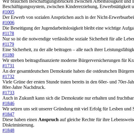
Wir brauchen Beschäftigungsbrücken zwischen Arbeitslosigkeit und B
Beschäftigungssystem, zwischen Kindererziehung, Erwerbstätigkeit u
#1005
Der Erwerb von sozialen Ansprüchen auch in der Nicht-Erwerbsarbei
#1006
Die Beseitigung der Jugendarbeitslosigkeit bleibt eine wichtige Aufga
#1178
Nur so ist die notwendige verlässliche soziale Sicherheit für alle Leb
#1179
Eine Sicherheit, zu der alle beitragen – alle nach ihrer Leistungsfähigk
#1180
Wir streben beitragsfinanzierte moderne Bürgerversicherungen für Kra
#1731
An der gesamtdeutschen Demokratie haben die ostdeutschen Bürgerr
#1732
Viele Grüne der ersten Stunde traten bereits in den 60er- und 70er-
80er-Jahre Nachdruck.
#1733
Auch in Zukunft kann sich die Demokratie nur erhalten und fruchtbar
#1846
Wir setzen uns seit unserer Gründung mit viel Erfolg für Lesben und 
#1847
Diese haben einen
Anspruch
auf gleiche Rechte für ihre Lebens
Diskriminierung.
#1848