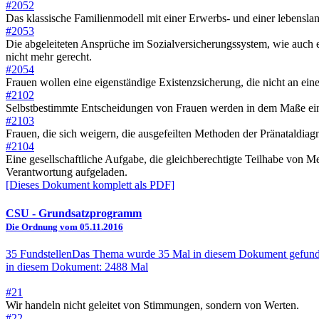
#2052
Das klassische Familienmodell mit einer Erwerbs- und einer lebenslan
#2053
Die abgeleiteten Ansprüche im Sozialversicherungssystem, wie auch ei
nicht mehr gerecht.
#2054
Frauen wollen eine eigenständige Existenzsicherung, die nicht an ei
#2102
Selbstbestimmte Entscheidungen von Frauen werden in dem Maße einge
#2103
Frauen, die sich weigern, die ausgefeilten Methoden der Pränataldiag
#2104
Eine gesellschaftliche Aufgabe, die gleichberechtigte Teilhabe von M
Verantwortung aufgeladen.
[Dieses Dokument komplett als PDF]
CSU
- Grundsatzprogramm
Die Ordnung vom 05.11.2016
35 Fundstellen
Das Thema wurde 35 Mal in diesem Dokument gefund
in diesem Dokument: 2488 Mal
#21
Wir handeln nicht geleitet von Stimmungen, sondern von Werten.
#22