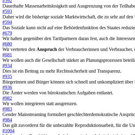
#592
Dauerhafte Massenarbeitslosigkeit und Ausgrenzung von der Teilhabe
#593
Daher wird die bisherige soziale Marktwirtschaft, die zu sehr auf den
#594
Das Soziale kann nicht auf eine Behördenfunktion des Staates reduzi
#679
Wir halten gegenüber den Tarifpartnern daran fest, auch die Interesse
#680
Wir vertreten den
Anspruch
der Verbraucherinnen und Verbraucher, ö
#681
Wir wollen auch die Gesellschaft stärker an Planungsprozessen beteil
#934
Dies ist ein Beitrag zu mehr Rechtssicherheit und Transparenz.
#935
Bürgerinnen und Bürger können sich schnell und unkompliziert über 
#936
Die Ämter werden von bürokratischen Aufgaben entlastet.
#982
Wir wollen integrieren statt ausgrenzen.
#983
Gender Mainstreaming formuliert geschlechterdemokratische Ansprüc
#984
Das gilt zuvorderst für die unbezahlte Reproduktionsarbeit, für die U
#1004